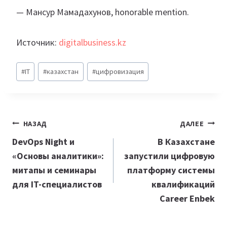
— Мансур Мамадахунов, honorable mention.
Источник:
digitalbusiness.kz
Метки
#
IT
#
казахстан
#
цифровизация
записи:
Навигация
НАЗАД
ДАЛЕЕ
по
DevOps Night и
В Казахстане
«Основы аналитики»:
запустили цифровую
записям
митапы и семинары
платформу системы
для IT-специалистов
квалификаций
Career Enbek