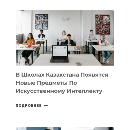
В
DEAL
VELOCITY
BY
MOST
—
МЕЖДУНАРОДНУЮ
ПРОГРАММУ
ДЛЯ
ТЕХНОЛОГИЧЕСКИХ
В Школах Казахстана Появятся
СТАРТАПОВ
Новые Предметы По
Искусственному Интеллекту
В
ПОДРОБНЕЕ
ШКОЛАХ
КАЗАХСТАНА
ПОЯВЯТСЯ