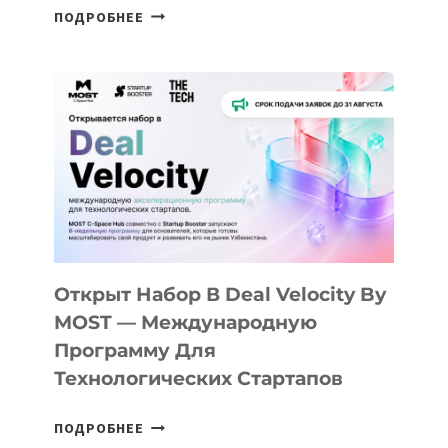
ОТ
ПОДРОБНЕЕ
ДОЛИНЫ
ДО
АЛМАТЫ:
КАК
AI
YOUTH
CAMP
ДАЛ
30
ПОДРОСТКАМ
БИЛЕТ
Открыт Набор В Deal Velocity By
В
MOST — Международную
IT-
Программу Для
ПРЕДПРИНИМАТЕЛЬСТВО
Технологических Стартапов
ОТКРЫТ
ПОДРОБНЕЕ
НАБОР