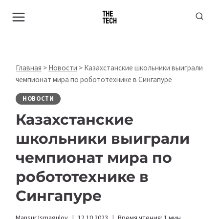
Перейти
к
содержимому
Главная
>
Новости
>
Казахстанские школьники выиграли
чемпионат мира по робототехнике в Сингапуре
НОВОСТИ
Казахстанские
школьники выиграли
чемпионат мира по
робототехнике в
Сингапуре
Mansur Ismagulov
12.10.2023
Время чтения:
1
мин