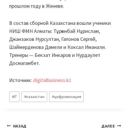
прошлом году в Женеве.
В состав сборной Казахстана вошли ученики
НИШ ФМН Алматы: Тұрғынбай Нұрислам,
Джанзаков Нурсултан, Гапонов Сергей,
Шаймерденова Дамели и Коксал Иманали.
Тренеры — Бекзат Инкаров и Нурдаулет
Досмагамбет.
Источник:
digitalbusiness.kz
Метки
#
IT
#
казахстан
#
цифровизация
записи:
Навигация
НАЗАД
ДАЛЕЕ