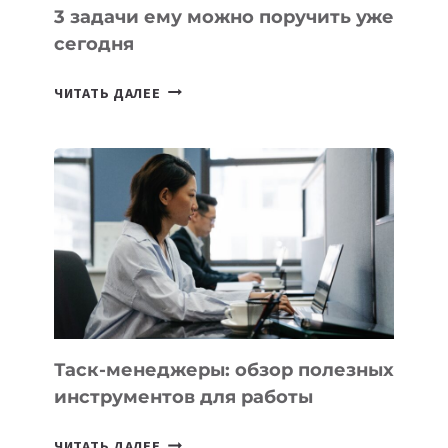
3 задачи ему можно поручить уже
сегодня
ИИ-
ЧИТАТЬ ДАЛЕЕ
АССИСТЕНТ
ДЛЯ
БИЗНЕСА:
КАКИЕ
3
ЗАДАЧИ
ЕМУ
МОЖНО
ПОРУЧИТЬ
УЖЕ
СЕГОДНЯ
Таск-менеджеры: обзор полезных
инструментов для работы
ТАСК-
ЧИТАТЬ ДАЛЕЕ