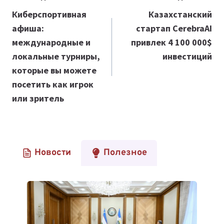
по
Киберспортивная
Казахстанский
афиша:
стартап CerebraAI
записям
международные и
привлек 4 100 000$
локальные турниры,
инвестиций
которые вы можете
посетить как игрок
или зритель
Новости
Полезное