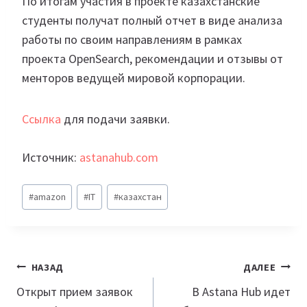
По итогам участия в проекте казахстанские
студенты получат полный отчет в виде анализа
работы по своим направлениям в рамках
проекта OpenSearch, рекомендации и отзывы от
менторов ведущей мировой корпорации.
Ссылка
для подачи заявки.
Источник:
astanahub.com
Метки
#
amazon
#
IT
#
казахстан
записи:
Навигация
НАЗАД
ДАЛЕЕ
по
Открыт прием заявок
В Astana Hub идет