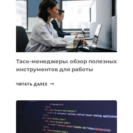
КАКИЕ
3
ЗАДАЧИ
ЕМУ
МОЖНО
ПОРУЧИТЬ
УЖЕ
СЕГОДНЯ
Таск-менеджеры: обзор полезных
инструментов для работы
ТАСК-
ЧИТАТЬ ДАЛЕЕ
МЕНЕДЖЕРЫ:
ОБЗОР
ПОЛЕЗНЫХ
ИНСТРУМЕНТОВ
ДЛЯ
РАБОТЫ