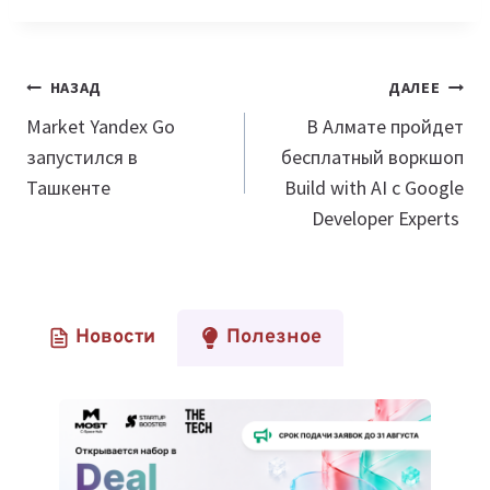
Навигация
НАЗАД
ДАЛЕЕ
по
Market Yandex Go
В Алмате пройдет
запустился в
бесплатный воркшоп
записям
Ташкенте
Build with AI с Google
Developer Experts
Новости
Полезное