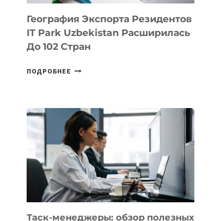
География Экспорта Резидентов
IT Park Uzbekistan Расширилась
До 102 Стран
ГЕОГРАФИЯ
ПОДРОБНЕЕ
ЭКСПОРТА
РЕЗИДЕНТОВ
IT
PARK
UZBEKISTAN
РАСШИРИЛАСЬ
ДО
102
СТРАН
Таск-менеджеры: обзор полезных