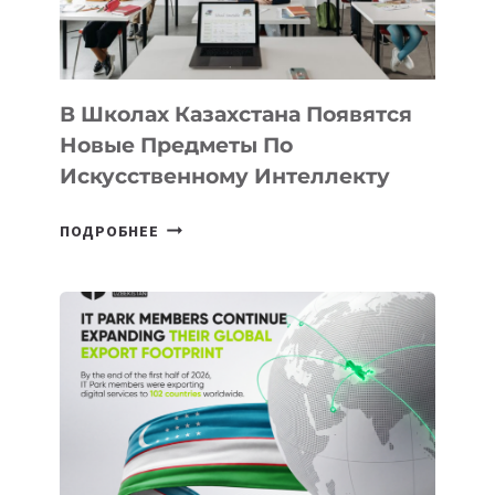
МЕЖДУНАРОДНУЮ
ПРОГРАММУ
ДЛЯ
ТЕХНОЛОГИЧЕСКИХ
В Школах Казахстана Появятся
СТАРТАПОВ
Новые Предметы По
Искусственному Интеллекту
В
ПОДРОБНЕЕ
ШКОЛАХ
КАЗАХСТАНА
ПОЯВЯТСЯ
НОВЫЕ
ПРЕДМЕТЫ
ПО
ИСКУССТВЕННОМУ
ИНТЕЛЛЕКТУ