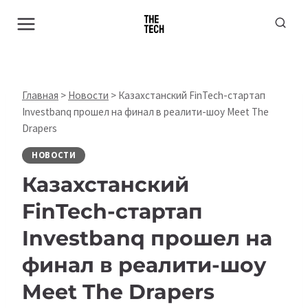
Перейти
к
содержимому
Главная
>
Новости
>
Казахстанский FinTech-стартап
Investbanq прошел на финал в реалити-шоу Meet The
Drapers
НОВОСТИ
Казахстанский
FinTech-стартап
Investbanq прошел на
финал в реалити-шоу
Meet The Drapers