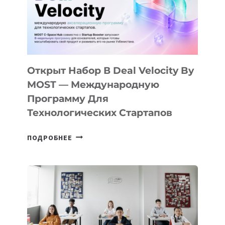
Открыт Набор В Deal Velocity By
MOST — Международную
Программу Для
Технологических Стартапов
ОТКРЫТ
ПОДРОБНЕЕ
НАБОР
В
DEAL
VELOCITY
BY
MOST
—