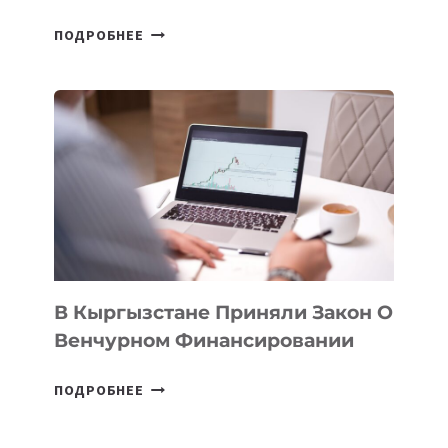
В
ПОДРОБНЕЕ
УЗБЕКИСТАНЕ
ПРОЙДЕТ
ПЕРВЫЙ
SILK
ROAD
FINANCE
&
TECHNOLOGY
FORUM
В Кыргызстане Приняли Закон О
Венчурном Финансировании
В
ПОДРОБНЕЕ
КЫРГЫЗСТАНЕ
ПРИНЯЛИ