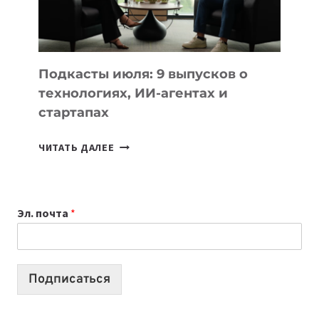
ЛУЧШИХ
МОДЕЛЕЙ
ДЛЯ
УЧЕБЫ
Подкасты июля: 9 выпусков о
технологиях, ИИ-агентах и
стартапах
ПОДКАСТЫ
ЧИТАТЬ ДАЛЕЕ
ИЮЛЯ:
9
ВЫПУСКОВ
Эл. почта
*
О
ТЕХНОЛОГИЯХ,
ИИ-
АГЕНТАХ
Подписаться
И
СТАРТАПАХ