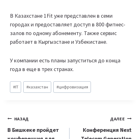
В Казахстане 1Fit уже представлен в семи
городах и предоставляет доступ в 800 фитнес-
залов по одному абонементу. Также сервис
работает в Кыргызстане и Узбекистане.
У компании есть планы запуститься до конца
года в еще в трех странах.
Метки
#
IT
#
казахстан
#
цифровизация
записи:
Навигация
НАЗАД
ДАЛЕЕ
по
В Бишкеке пройдет
Конференция Next
конференция для
Telecom Generation