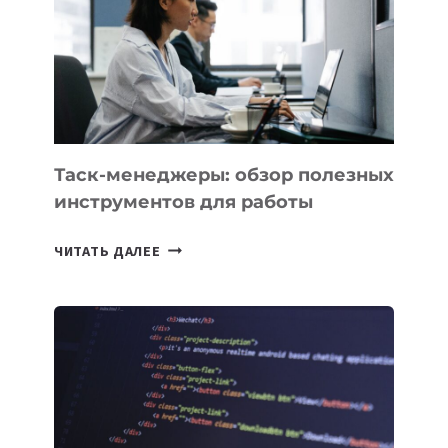
3
ЗАДАЧИ
ЕМУ
МОЖНО
ПОРУЧИТЬ
УЖЕ
СЕГОДНЯ
Таск-менеджеры: обзор полезных
инструментов для работы
ТАСК-
ЧИТАТЬ ДАЛЕЕ
МЕНЕДЖЕРЫ:
ОБЗОР
ПОЛЕЗНЫХ
ИНСТРУМЕНТОВ
ДЛЯ
РАБОТЫ