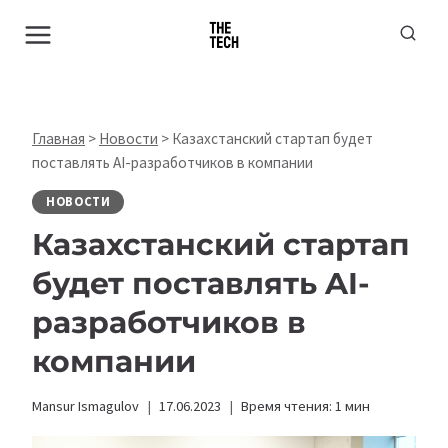
Перейти
к
содержимому
Главная
>
Новости
>
Казахстанский стартап будет
поставлять AI-разработчиков в компании
НОВОСТИ
Казахстанский стартап
будет поставлять AI-
разработчиков в
компании
Mansur Ismagulov
17.06.2023
Время чтения:
1
мин