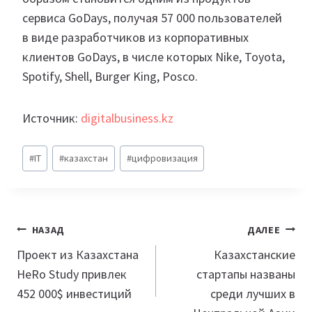
сервиса GoDays, получая 57 000 пользователей
в виде разработчиков из корпоративных
клиентов GoDays, в числе которых Nike, Toyota,
Spotify, Shell, Burger King, Posco.
Источник:
digitalbusiness.kz
Метки
#
IT
#
казахстан
#
цифровизация
записи:
Навигация
НАЗАД
ДАЛЕЕ
по
Проект из Казахстана
Казахстанские
HeRo Study привлек
стартапы названы
записям
452 000$ инвестиций
среди лучших в