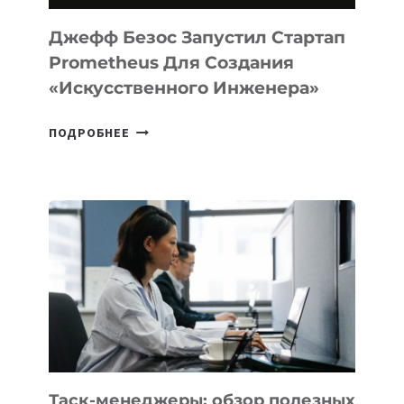
И
LINUX
Джефф Безос Запустил Стартап
Prometheus Для Создания
«искусственного Инженера»
ДЖЕФФ
ПОДРОБНЕЕ
БЕЗОС
ЗАПУСТИЛ
СТАРТАП
PROMETHEUS
ДЛЯ
СОЗДАНИЯ
«ИСКУССТВЕННОГО
ИНЖЕНЕРА»
Таск-менеджеры: обзор полезных