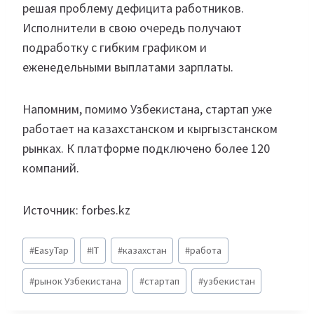
решая проблему дефицита работников.
Исполнители в свою очередь получают
подработку с гибким графиком и
еженедельными выплатами зарплаты.
Напомним, помимо Узбекистана, стартап уже
работает на казахстанском и кыргызстанском
рынках. К платформе подключено более 120
компаний.
Источник: forbes.kz
Метки
#
EasyTap
#
IT
#
казахстан
#
работа
записи:
#
рынок Узбекистана
#
стартап
#
узбекистан