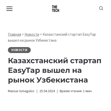
Перейти
к
содержимому
Главная
>
Новости
>
Казахстанский стартап EasyTap
вышел на рынок Узбекистана
НОВОСТИ
Казахстанский стартап
EasyTap вышел на
рынок Узбекистана
Mansur Ismagulov
25.04.2024
Время чтения:
1
мин