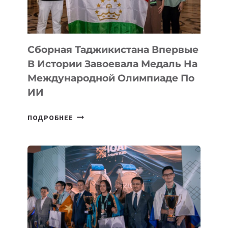
CYBER
STEPPE
Сборная Таджикистана Впервые
В Истории Завоевала Медаль На
Международной Олимпиаде По
ИИ
СБОРНАЯ
ПОДРОБНЕЕ
ТАДЖИКИСТАНА
ВПЕРВЫЕ
В
ИСТОРИИ
ЗАВОЕВАЛА
МЕДАЛЬ
НА
МЕЖДУНАРОДНОЙ