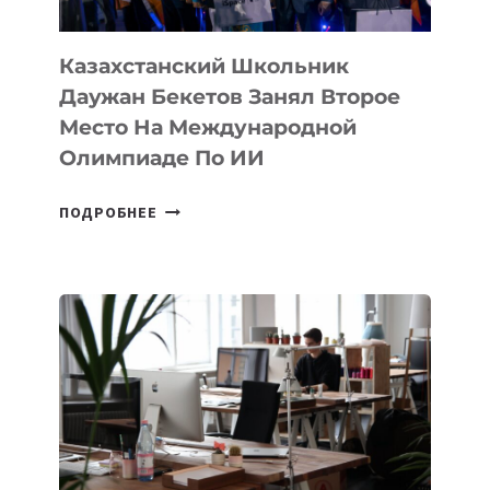
ОЛИМПИАДЕ
ПО
ИИ
Казахстанский Школьник
Даужан Бекетов Занял Второе
Место На Международной
Олимпиаде По ИИ
КАЗАХСТАНСКИЙ
ПОДРОБНЕЕ
ШКОЛЬНИК
ДАУЖАН
БЕКЕТОВ
ЗАНЯЛ
ВТОРОЕ
МЕСТО
НА
МЕЖДУНАРОДНОЙ
ОЛИМПИАДЕ
ПО