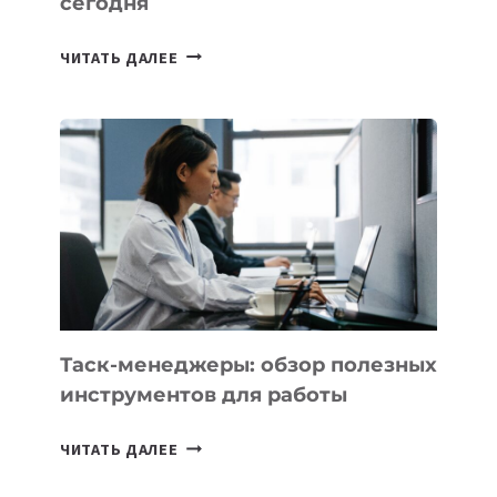
сегодня
ИИ-
ЧИТАТЬ ДАЛЕЕ
АССИСТЕНТ
ДЛЯ
БИЗНЕСА:
КАКИЕ
3
ЗАДАЧИ
ЕМУ
МОЖНО
ПОРУЧИТЬ
УЖЕ
СЕГОДНЯ
Таск-менеджеры: обзор полезных
инструментов для работы
ТАСК-
ЧИТАТЬ ДАЛЕЕ
МЕНЕДЖЕРЫ: