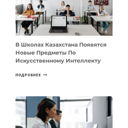
MOST
—
МЕЖДУНАРОДНУЮ
ПРОГРАММУ
ДЛЯ
ТЕХНОЛОГИЧЕСКИХ
В Школах Казахстана Появятся
СТАРТАПОВ
Новые Предметы По
Искусственному Интеллекту
В
ПОДРОБНЕЕ
ШКОЛАХ
КАЗАХСТАНА
ПОЯВЯТСЯ
НОВЫЕ
ПРЕДМЕТЫ
ПО
ИСКУССТВЕННОМУ