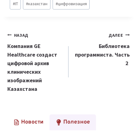
#
IT
#
казахстан
#
цифровизация
записи:
Навигация
НАЗАД
ДАЛЕЕ
по
Компания GE
Библиотека
Healthcare создаст
программиста. Часть
записям
цифровой архив
2
клинических
изображений
Казахстана
Новости
Полезное