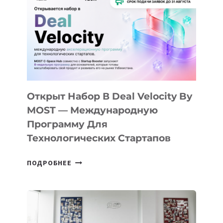
КАК
AI
YOUTH
CAMP
ДАЛ
30
ПОДРОСТКАМ
БИЛЕТ
Открыт Набор В Deal Velocity By
В
MOST — Международную
IT-
Программу Для
ПРЕДПРИНИМАТЕЛЬСТВО
Технологических Стартапов
ОТКРЫТ
ПОДРОБНЕЕ
НАБОР
В
DEAL
VELOCITY
BY