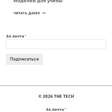
моделей для учебы
КАКОЙ
ЧИТАТЬ ДАЛЕЕ
НОУТБУК
ВЫБРАТЬ
К
Эл. почта
*
УЧЕБНОМУ
ГОДУ
2026:
10
Подписаться
ЛУЧШИХ
МОДЕЛЕЙ
ДЛЯ
УЧЕБЫ
© 2026 THE TECH
Эл. почта
*