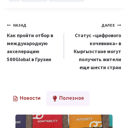
записи:
Навигация
НАЗАД
ДАЛЕЕ
по
Как пройти отбор в
Статус «цифрового
международную
кочевника» в
записям
акселерацию
Кыргызстане могут
500Global в Грузии
получить жители
еще шести стран
Новости
Полезное