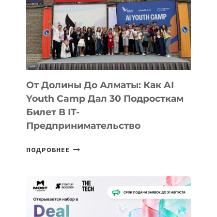
От Долины До Алматы: Как AI
Youth Camp Дал 30 Подросткам
Билет В IT-
Предпринимательство
ОТ
ПОДРОБНЕЕ
ДОЛИНЫ
ДО
АЛМАТЫ:
КАК
AI