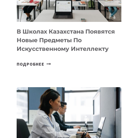
МЕЖДУНАРОДНУЮ
ПРОГРАММУ
ДЛЯ
ТЕХНОЛОГИЧЕСКИХ
В Школах Казахстана Появятся
СТАРТАПОВ
Новые Предметы По
Искусственному Интеллекту
В
ПОДРОБНЕЕ
ШКОЛАХ
КАЗАХСТАНА
ПОЯВЯТСЯ
НОВЫЕ
ПРЕДМЕТЫ
ПО
ИСКУССТВЕННОМУ
ИНТЕЛЛЕКТУ