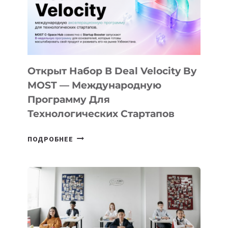
YOUTH
CAMP
ДАЛ
30
ПОДРОСТКАМ
БИЛЕТ
Открыт Набор В Deal Velocity By
В
MOST — Международную
IT-
Программу Для
ПРЕДПРИНИМАТЕЛЬСТВО
Технологических Стартапов
ОТКРЫТ
ПОДРОБНЕЕ
НАБОР
В
DEAL
VELOCITY
BY
MOST
—