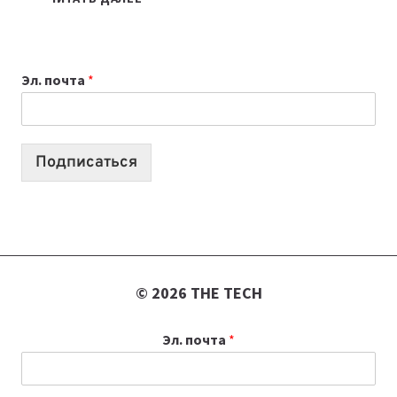
НОУТБУК
ВЫБРАТЬ
К
Эл. почта
*
УЧЕБНОМУ
ГОДУ
2026:
10
Подписаться
ЛУЧШИХ
МОДЕЛЕЙ
ДЛЯ
УЧЕБЫ
© 2026 THE TECH
Эл. почта
*