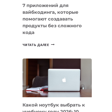
7 приложений для
вайбкодинга, которые
помогают создавать
продукты без сложного
кода
7
ЧИТАТЬ ДАЛЕЕ
ПРИЛОЖЕНИЙ
ДЛЯ
ВАЙБКОДИНГА,
КОТОРЫЕ
ПОМОГАЮТ
СОЗДАВАТЬ
ПРОДУКТЫ
БЕЗ
СЛОЖНОГО
Какой ноутбук выбрать к
КОДА
учебному году 2026: 10