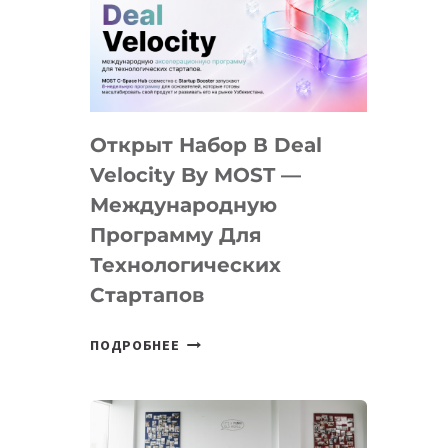
AI
YOUTH
CAMP
ДАЛ
30
Открыт Набор В Deal
ПОДРОСТКАМ
БИЛЕТ
Velocity By MOST —
В
Международную
IT-
Программу Для
ПРЕДПРИНИМАТЕЛЬСТВО
Технологических
Стартапов
ОТКРЫТ
ПОДРОБНЕЕ
НАБОР
В
DEAL
VELOCITY