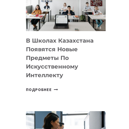
BY
MOST
—
МЕЖДУНАРОДНУЮ
ПРОГРАММУ
В Школах Казахстана
ДЛЯ
ТЕХНОЛОГИЧЕСКИХ
Появятся Новые
СТАРТАПОВ
Предметы По
Искусственному
Интеллекту
В
ПОДРОБНЕЕ
ШКОЛАХ
КАЗАХСТАНА
ПОЯВЯТСЯ
НОВЫЕ
ПРЕДМЕТЫ