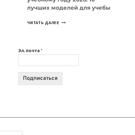
лучших моделей для учебы
КАКОЙ
ЧИТАТЬ ДАЛЕЕ
НОУТБУК
ВЫБРАТЬ
К
Эл. почта
*
УЧЕБНОМУ
ГОДУ
2026:
10
Подписаться
ЛУЧШИХ
МОДЕЛЕЙ
ДЛЯ
УЧЕБЫ