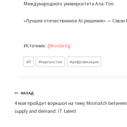
Международного университета Ала-Тоо
«Лучшее отечественное AI-решение» — Сэвэн 
Источник:
@kssda.kg
Метки
#
IT
#
Кыргызстан
#
цифровизация
записи:
Навигация
НАЗАД
4 мая пройдет воркшоп на тему Mismatch between
по
supply and demand: IT talent
записям