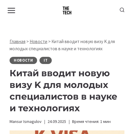
Перейти
к
содержимому
Главная
>
Новости
>
Китай вводит новую визу K для
молодых специалистов в науке и технологиях
НОВОСТИ
IT
Китай вводит новую
визу K для молодых
специалистов в науке
и технологиях
Mansur Ismagulov
24.09.2025
Время чтения:
1
мин