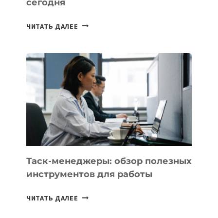
сегодня
ИИ-
ЧИТАТЬ ДАЛЕЕ
АССИСТЕНТ
ДЛЯ
БИЗНЕСА:
КАКИЕ
3
ЗАДАЧИ
ЕМУ
МОЖНО
ПОРУЧИТЬ
УЖЕ
СЕГОДНЯ
Таск-менеджеры: обзор полезных
инструментов для работы
ТАСК-
ЧИТАТЬ ДАЛЕЕ
МЕНЕДЖЕРЫ: