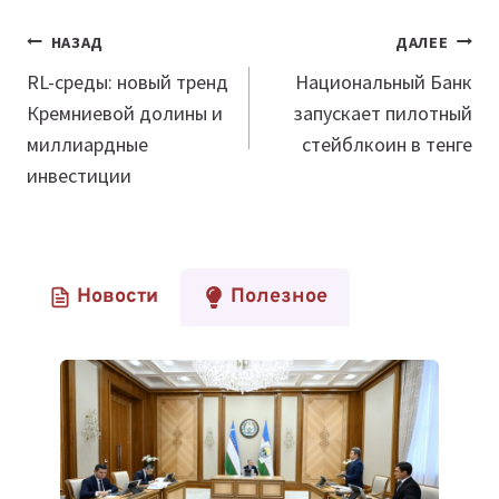
Навигация
НАЗАД
ДАЛЕЕ
по
RL-среды: новый тренд
Национальный Банк
Кремниевой долины и
запускает пилотный
записям
миллиардные
стейблкоин в тенге
инвестиции
Новости
Полезное