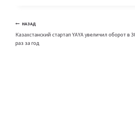
Навигация
НАЗАД
Казахстанский стартап YAYA увеличил оборот в 3
по
раз за год
записям