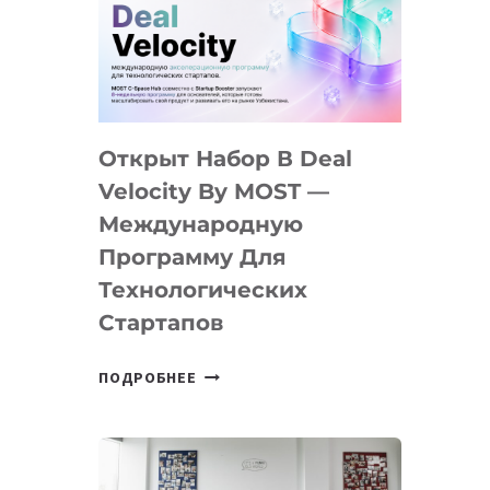
AI
YOUTH
CAMP
ДАЛ
30
Открыт Набор В Deal
ПОДРОСТКАМ
БИЛЕТ
Velocity By MOST —
В
Международную
IT-
Программу Для
ПРЕДПРИНИМАТЕЛЬСТВО
Технологических
Стартапов
ОТКРЫТ
ПОДРОБНЕЕ
НАБОР
В
DEAL
VELOCITY