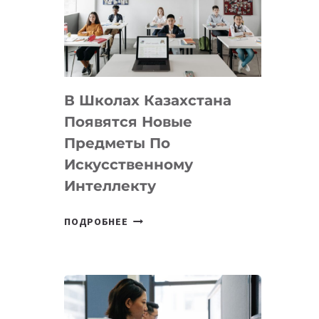
BY
MOST
—
МЕЖДУНАРОДНУЮ
ПРОГРАММУ
В Школах Казахстана
ДЛЯ
ТЕХНОЛОГИЧЕСКИХ
Появятся Новые
СТАРТАПОВ
Предметы По
Искусственному
Интеллекту
В
ПОДРОБНЕЕ
ШКОЛАХ
КАЗАХСТАНА
ПОЯВЯТСЯ
НОВЫЕ
ПРЕДМЕТЫ