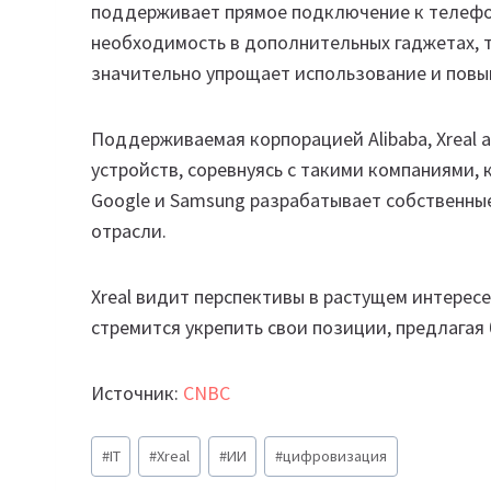
поддерживает прямое подключение к телефон
необходимость в дополнительных гаджетах, т
значительно упрощает использование и повы
Поддерживаемая корпорацией Alibaba, Xreal 
устройств, соревнуясь с такими компаниями, 
Google и Samsung разрабатывает собственные
отрасли.
Xreal видит перспективы в растущем интерес
стремится укрепить свои позиции, предлагая
Источник:
CNBC
Метки
#
IT
#
Xreal
#
ИИ
#
цифровизация
записи: