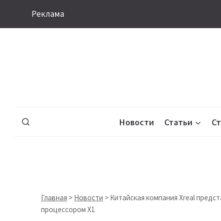
Перейти
Реклама
к
содержимому
Новости
Статьи
С
Главная
>
Новости
>
Китайская компания Xreal предс
процессором X1