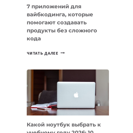
7 приложений для
вайбкодинга, которые
помогают создавать
продукты без сложного
кода
7
ЧИТАТЬ ДАЛЕЕ
ПРИЛОЖЕНИЙ
ДЛЯ
ВАЙБКОДИНГА,
КОТОРЫЕ
ПОМОГАЮТ
СОЗДАВАТЬ
ПРОДУКТЫ
БЕЗ
СЛОЖНОГО
Какой ноутбук выбрать к
КОДА
учебному году 2026: 10