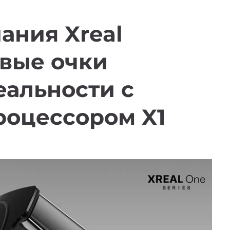
ания Xreal
овые очки
еальности с
роцессором X1