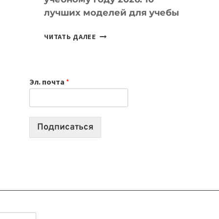
лучших моделей для учебы
КАКОЙ
ЧИТАТЬ ДАЛЕЕ
НОУТБУК
ВЫБРАТЬ
К
Эл. почта
*
УЧЕБНОМУ
ГОДУ
2026:
10
Подписаться
ЛУЧШИХ
МОДЕЛЕЙ
ДЛЯ
УЧЕБЫ