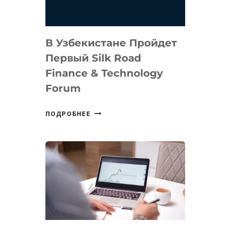
В Узбекистане Пройдет
Первый Silk Road
Finance & Technology
Forum
В
ПОДРОБНЕЕ
УЗБЕКИСТАНЕ
ПРОЙДЕТ
ПЕРВЫЙ
SILK
ROAD
FINANCE
&
TECHNOLOGY
FORUM