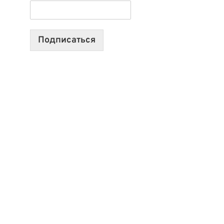
ТЕХНОЛОГИЯХ,
ИИ-
АГЕНТАХ
Подписаться
И
СТАРТАПАХ