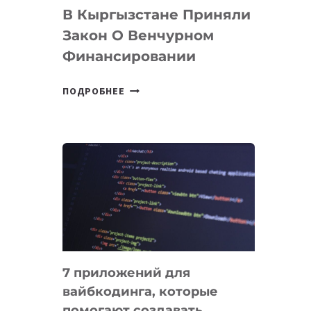
В Кыргызстане Приняли
Закон О Венчурном
Финансировании
В
ПОДРОБНЕЕ
КЫРГЫЗСТАНЕ
ПРИНЯЛИ
ЗАКОН
О
ВЕНЧУРНОМ
ФИНАНСИРОВАНИИ
7 приложений для
вайбкодинга, которые
помогают создавать