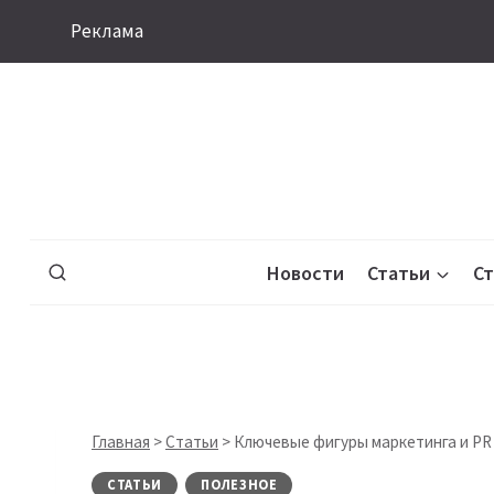
Перейти
Реклама
к
содержимому
Новости
Статьи
С
Главная
>
Статьи
>
Ключевые фигуры маркетинга и PR 
СТАТЬИ
ПОЛЕЗНОЕ