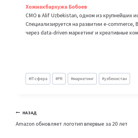
Хожиакбархужа Бобоев
CMO в Alif Uzbekistan, одном из крупнейших 
Специализируется на развитии e-commerce, 
через data-driven маркетинг и креативные ко
Метки
#
IT-сфера
#
PR
#
маркетинг
#
узбекистан
записи:
Навигация
НАЗАД
Amazon обновляет логотип впервые за 20 лет
по