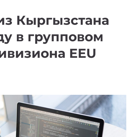
из Кыргызстана
у в групповом
дивизиона EEU