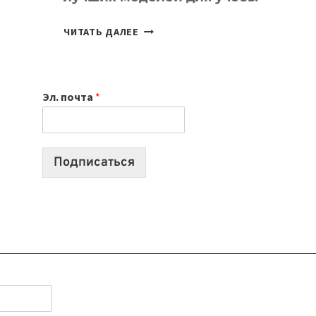
КАКОЙ
ЧИТАТЬ ДАЛЕЕ
НОУТБУК
ВЫБРАТЬ
К
Эл. почта
*
УЧЕБНОМУ
ГОДУ
2026:
10
Подписаться
ЛУЧШИХ
МОДЕЛЕЙ
ДЛЯ
УЧЕБЫ