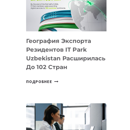
ПРЕДМЕТЫ
ПО
ИСКУССТВЕННОМУ
ИНТЕЛЛЕКТУ
География Экспорта
Резидентов IT Park
Uzbekistan Расширилась
До 102 Стран
ГЕОГРАФИЯ
ПОДРОБНЕЕ
ЭКСПОРТА
РЕЗИДЕНТОВ
IT
PARK
UZBEKISTAN
РАСШИРИЛАСЬ