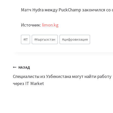
Матч Hydra между PuckChamp закончился со с
Источник:
limon.kg
Метки
#
IT
#
Кыргызстан
#
цифровизация
записи:
Навигация
НАЗАД
Специалисты из Узбекистана могут найти работу
по
через IT Market
записям