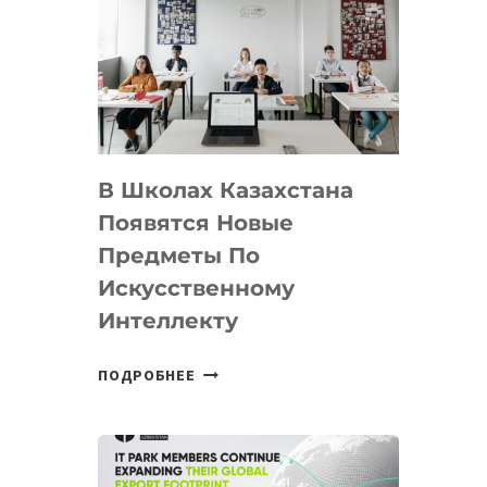
DEAL
VELOCITY
BY
MOST
—
МЕЖДУНАРОДНУЮ
ПРОГРАММУ
В Школах Казахстана
ДЛЯ
ТЕХНОЛОГИЧЕСКИХ
Появятся Новые
СТАРТАПОВ
Предметы По
Искусственному
Интеллекту
В
ПОДРОБНЕЕ
ШКОЛАХ
КАЗАХСТАНА
ПОЯВЯТСЯ
НОВЫЕ