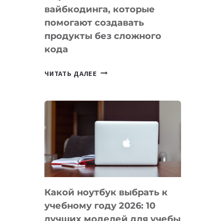
вайбкодинга, которые
помогают создавать
продукты без сложного
кода
7
ЧИТАТЬ ДАЛЕЕ
ПРИЛОЖЕНИЙ
ДЛЯ
ВАЙБКОДИНГА,
КОТОРЫЕ
ПОМОГАЮТ
СОЗДАВАТЬ
ПРОДУКТЫ
БЕЗ
СЛОЖНОГО
Какой ноутбук выбрать к
КОДА
учебному году 2026: 10
лучших моделей для учебы