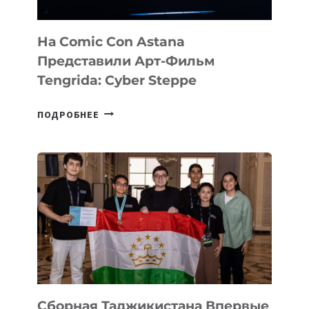
КОНСАЛТИНГОВОЙ
ИНДУСТРИИ
На Comic Con Astana
Представили Арт-Фильм
Tengrida: Cyber Steppe
НА
ПОДРОБНЕЕ
COMIC
CON
ASTANA
ПРЕДСТАВИЛИ
АРТ-
ФИЛЬМ
TENGRIDA:
CYBER
STEPPE
Сборная Таджикистана Впервые