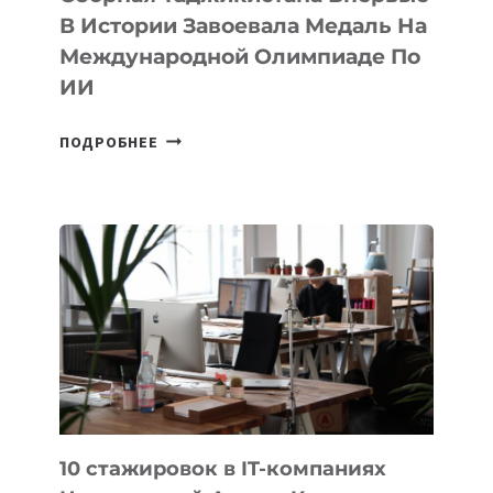
В Истории Завоевала Медаль На
Международной Олимпиаде По
ИИ
СБОРНАЯ
ПОДРОБНЕЕ
ТАДЖИКИСТАНА
ВПЕРВЫЕ
В
ИСТОРИИ
ЗАВОЕВАЛА
МЕДАЛЬ
НА
МЕЖДУНАРОДНОЙ
ОЛИМПИАДЕ
ПО
ИИ
10 стажировок в IT-компаниях