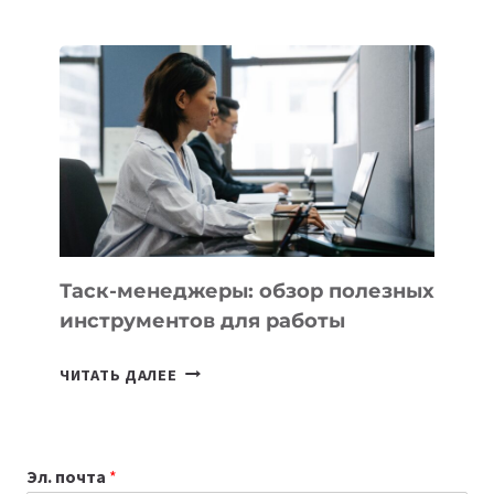
АССИСТЕНТ
ДЛЯ
БИЗНЕСА:
КАКИЕ
3
ЗАДАЧИ
ЕМУ
МОЖНО
ПОРУЧИТЬ
УЖЕ
СЕГОДНЯ
Таск-менеджеры: обзор полезных
инструментов для работы
ТАСК-
ЧИТАТЬ ДАЛЕЕ
МЕНЕДЖЕРЫ:
ОБЗОР
ПОЛЕЗНЫХ
Эл. почта
*
ИНСТРУМЕНТОВ