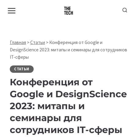
Перейти
к
содержимому
Главная
>
Статьи
>
Конференция от Google и
DesignScience 2023: митапы и семинары для сотрудников
IT-сферы
СТАТЬИ
Конференция от
Google и DesignScience
2023: митапы и
семинары для
сотрудников IT-сферы