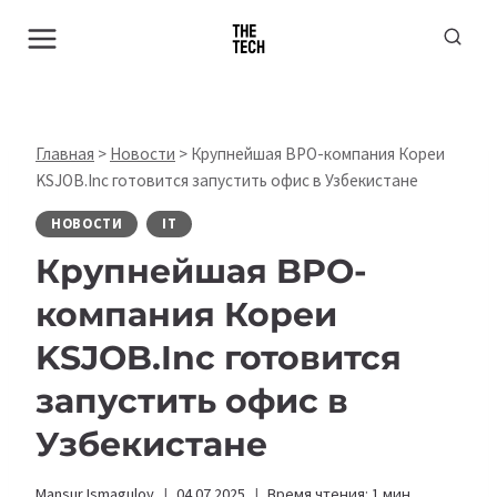
Перейти
к
содержимому
Главная
>
Новости
>
Крупнейшая BPO-компания Кореи
KSJOB.Inc готовится запустить офис в Узбекистане
НОВОСТИ
IT
Крупнейшая BPO-
компания Кореи
KSJOB.Inc готовится
запустить офис в
Узбекистане
Mansur Ismagulov
04.07.2025
Время чтения:
1
мин