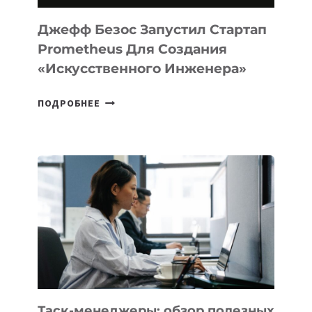
И
LINUX
Джефф Безос Запустил Стартап
Prometheus Для Создания
«искусственного Инженера»
ДЖЕФФ
ПОДРОБНЕЕ
БЕЗОС
ЗАПУСТИЛ
СТАРТАП
PROMETHEUS
ДЛЯ
СОЗДАНИЯ
«ИСКУССТВЕННОГО
ИНЖЕНЕРА»
Таск-менеджеры: обзор полезных