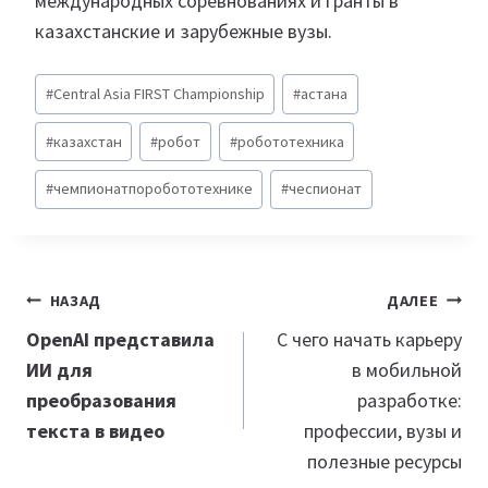
международных соревнованиях и гранты в
казахстанские и зарубежные вузы.
Метки
#
Central Asia FIRST Championship
#
астана
записи:
#
казахстан
#
робот
#
робототехника
#
чемпионатпоробототехнике
#
чеспионат
Навигация
НАЗАД
ДАЛЕЕ
по
OpenAI представила
С чего начать карьеру
ИИ для
в мобильной
записям
преобразования
разработке:
текста в видео
профессии, вузы и
полезные ресурсы