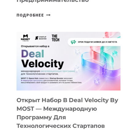
ОТ
ПОДРОБНЕЕ
ДОЛИНЫ
ДО
АЛМАТЫ:
КАК
AI
YOUTH
CAMP
ДАЛ
30
ПОДРОСТКАМ
БИЛЕТ
Открыт Набор В Deal Velocity By
В
MOST — Международную
IT-
Программу Для
ПРЕДПРИНИМАТЕЛЬСТВО
Технологических Стартапов