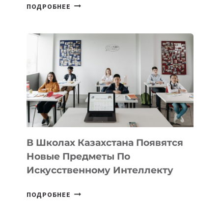
ОТКРЫТ
ПОДРОБНЕЕ
НАБОР
В
DEAL
VELOCITY
BY
MOST
—
МЕЖДУНАРОДНУЮ
ПРОГРАММУ
ДЛЯ
ТЕХНОЛОГИЧЕСКИХ
В Школах Казахстана Появятся
СТАРТАПОВ
Новые Предметы По
Искусственному Интеллекту
В
ПОДРОБНЕЕ
ШКОЛАХ
КАЗАХСТАНА