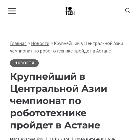
Перейти
к
содержимому
Главная
>
Новости
>
Крупнейший в Центральной Азии
чемпионат по робототехнике пройдет в Астане
НОВОСТИ
Крупнейший в
Центральной Азии
чемпионат по
робототехнике
пройдет в Астане
Mansur Ismagulov
16.02.2024
Время чтения:
1
мин