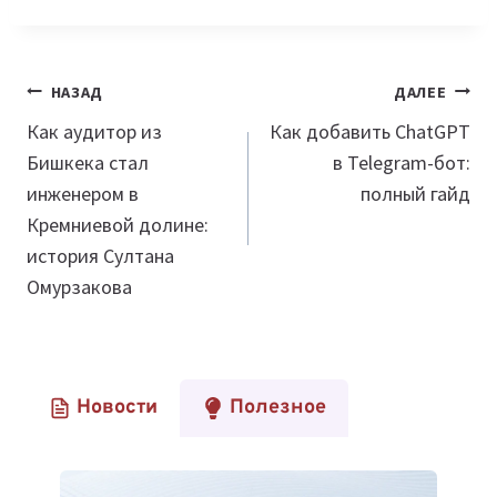
Навигация
НАЗАД
ДАЛЕЕ
по
Как аудитор из
Как добавить ChatGPT
Бишкека стал
в Telegram-бот:
записям
инженером в
полный гайд
Кремниевой долине:
история Султана
Омурзакова
Новости
Полезное