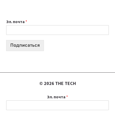
НОУТБУК
ВЫБРАТЬ
К
Эл. почта
*
УЧЕБНОМУ
ГОДУ
2026:
10
Подписаться
ЛУЧШИХ
МОДЕЛЕЙ
ДЛЯ
УЧЕБЫ
© 2026 THE TECH
Эл. почта
*