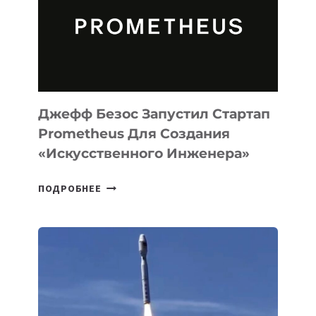
CODE
ДЛЯ
ПРОГРАММИРОВАНИЯ
НА
MACOS
И
LINUX
Джефф Безос Запустил Стартап
Prometheus Для Создания
«искусственного Инженера»
ДЖЕФФ
ПОДРОБНЕЕ
БЕЗОС
ЗАПУСТИЛ
СТАРТАП
PROMETHEUS
ДЛЯ
СОЗДАНИЯ
«ИСКУССТВЕННОГО