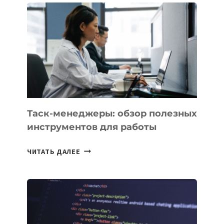
БИЗНЕСА:
КАКИЕ
3
ЗАДАЧИ
ЕМУ
МОЖНО
ПОРУЧИТЬ
УЖЕ
СЕГОДНЯ
Таск-менеджеры: обзор полезных
инструментов для работы
ТАСК-
ЧИТАТЬ ДАЛЕЕ
МЕНЕДЖЕРЫ:
ОБЗОР
ПОЛЕЗНЫХ
ИНСТРУМЕНТОВ
ДЛЯ
РАБОТЫ