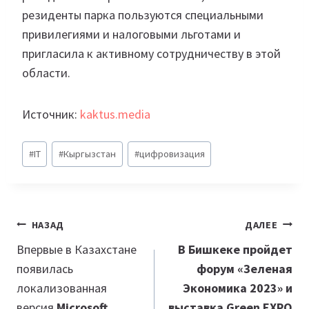
резиденты парка пользуются специальными
привилегиями и налоговыми льготами и
пригласила к активному сотрудничеству в этой
области.
Источник:
kaktus.media
Метки
#
IT
#
Кыргызстан
#
цифровизация
записи:
Навигация
НАЗАД
ДАЛЕЕ
по
Впервые в Казахстане
В Бишкеке пройдет
появилась
форум «Зеленая
записям
локализованная
Экономика 2023» и
версия
Microsoft
выставка Green EXPO