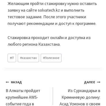
Желающим пройти стажировку нужно оставить
заявку на сайте solvatech.kz и выполнить
тестовое задание. После этого участники
получают рекомендации и доступ к программе.
Стажировка проходит онлайн и доступна из
любого региона Казахстана.
Метки
#
IT
#
казахстан
#
Полезное
записи:
Навигация
НАЗАД
ДАЛЕЕ
по
В Алматы пройдет
Из Сурхандарьи в
крупнейшее AWS-
Кремниевую долину:
записям
событие года в
Асад Усмонов о своем