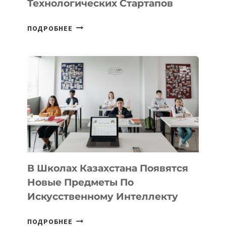
Технологических Стартапов
ОТКРЫТ
ПОДРОБНЕЕ
НАБОР
В
DEAL
VELOCITY
BY
MOST
—
МЕЖДУНАРОДНУЮ
ПРОГРАММУ
ДЛЯ
ТЕХНОЛОГИЧЕСКИХ
В Школах Казахстана Появятся
СТАРТАПОВ
Новые Предметы По
Искусственному Интеллекту
В
ПОДРОБНЕЕ