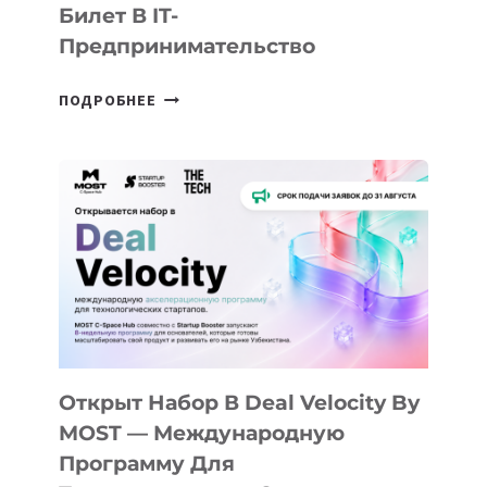
Билет В IT-
Предпринимательство
ОТ
ПОДРОБНЕЕ
ДОЛИНЫ
ДО
АЛМАТЫ:
КАК
AI
YOUTH
CAMP
ДАЛ
30
ПОДРОСТКАМ
БИЛЕТ
Открыт Набор В Deal Velocity By
В
MOST — Международную
IT-
Программу Для
ПРЕДПРИНИМАТЕЛЬСТВО