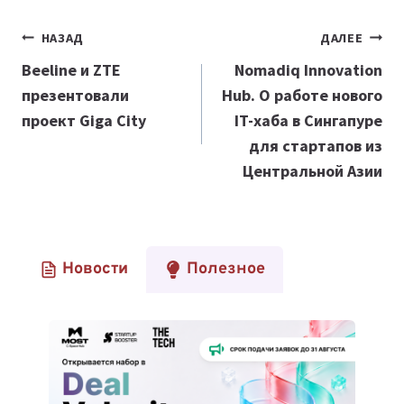
Навигация
НАЗАД
ДАЛЕЕ
по
Beeline и ZTE
Nomadiq Innovation
презентовали
Hub. О работе нового
записям
проект Giga City
IT-хаба в Сингапуре
для стартапов из
Центральной Азии
Новости
Полезное