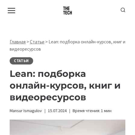
Перейти
к
содержимому
Главная
>
Статьи
>
Lean: подборка онлайн-курсов, книг и
видеоресурсов
СТАТЬИ
Lean: подборка
онлайн-курсов, книг и
видеоресурсов
Mansur Ismagulov
15.07.2024
Время чтения:
1
мин