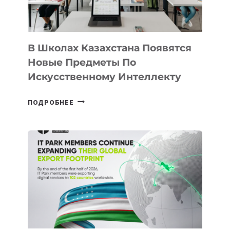
МЕЖДУНАРОДНУЮ
ПРОГРАММУ
ДЛЯ
ТЕХНОЛОГИЧЕСКИХ
В Школах Казахстана Появятся
СТАРТАПОВ
Новые Предметы По
Искусственному Интеллекту
В
ПОДРОБНЕЕ
ШКОЛАХ
КАЗАХСТАНА
ПОЯВЯТСЯ
НОВЫЕ
ПРЕДМЕТЫ
ПО
ИСКУССТВЕННОМУ
ИНТЕЛЛЕКТУ