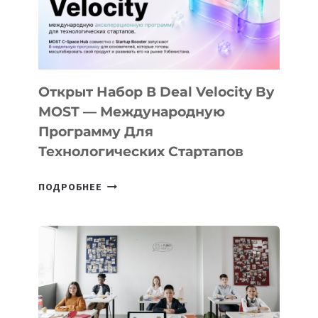
Открыт Набор В Deal Velocity By
MOST — Международную
Программу Для
Технологических Стартапов
ОТКРЫТ
ПОДРОБНЕЕ
НАБОР
В
DEAL
VELOCITY
BY
MOST
—