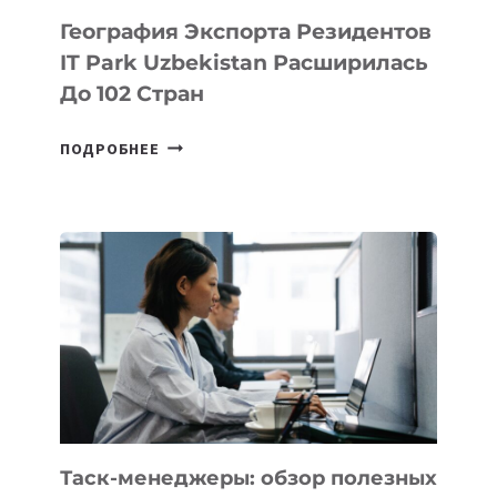
География Экспорта Резидентов
IT Park Uzbekistan Расширилась
До 102 Стран
ГЕОГРАФИЯ
ПОДРОБНЕЕ
ЭКСПОРТА
РЕЗИДЕНТОВ
IT
PARK
UZBEKISTAN
РАСШИРИЛАСЬ
ДО
102
СТРАН
Таск-менеджеры: обзор полезных