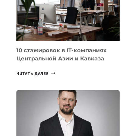
МЕДАЛЬ
НА
МЕЖДУНАРОДНОЙ
ОЛИМПИАДЕ
ПО
ИИ
10 стажировок в IT-компаниях
Центральной Азии и Кавказа
10
ЧИТАТЬ ДАЛЕЕ
СТАЖИРОВОК
В
IT-
КОМПАНИЯХ
ЦЕНТРАЛЬНОЙ
АЗИИ
И
КАВКАЗА