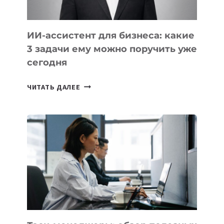
ИИ-ассистент для бизнеса: какие
3 задачи ему можно поручить уже
сегодня
ИИ-
ЧИТАТЬ ДАЛЕЕ
АССИСТЕНТ
ДЛЯ
БИЗНЕСА:
КАКИЕ
3
ЗАДАЧИ
ЕМУ
МОЖНО
ПОРУЧИТЬ
УЖЕ
СЕГОДНЯ