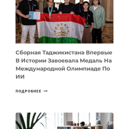
АРТ-
ФИЛЬМ
TENGRIDA:
CYBER
STEPPE
Сборная Таджикистана Впервые
В Истории Завоевала Медаль На
Международной Олимпиаде По
ИИ
СБОРНАЯ
ПОДРОБНЕЕ
ТАДЖИКИСТАНА
ВПЕРВЫЕ
В
ИСТОРИИ
ЗАВОЕВАЛА