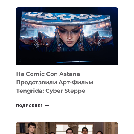
ИНВЕСТИРОВАЛ
В
PERCEPTIS
—
AI-
ПЛАТФОРМУ
ДЛЯ
КОНСАЛТИНГОВОЙ
ИНДУСТРИИ
На Comic Con Astana
Представили Арт-Фильм
Tengrida: Cyber Steppe
НА
ПОДРОБНЕЕ
COMIC
CON
ASTANA
ПРЕДСТАВИЛИ