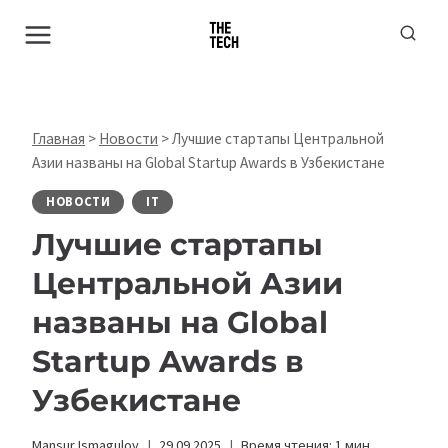
Перейти
к
содержимому
Главная
>
Новости
>
Лучшие стартапы Центральной
Азии названы на Global Startup Awards в Узбекистане
НОВОСТИ
IT
Лучшие стартапы
Центральной Азии
названы на Global
Startup Awards в
Узбекистане
Mansur Ismagulov
29.09.2025
Время чтения:
1
мин