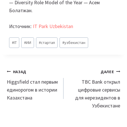
— Diversity Role Model of the Year — Асем
Болатжан.
Источник:
IT Park Uzbekistan
Метки
#
IT
#
ИИ
#
стартап
#
узбекистан
записи:
Навигация
НАЗАД
ДАЛЕЕ
по
Higgsfield стал первым
TBC Bank открыл
единорогом в истории
цифровые сервисы
записям
Казахстана
для нерезидентов в
Узбекистане