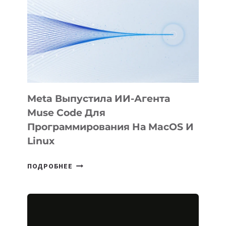
KÖK
BÖRÜ
НА
SIGGRAPH
2026
Meta Выпустила ИИ-Агента
Muse Code Для
Программирования На MacOS И
Linux
META
ПОДРОБНЕЕ
ВЫПУСТИЛА
ИИ-
АГЕНТА
MUSE