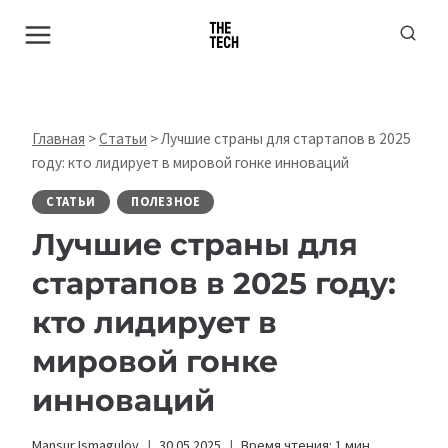
Перейти
к
содержимому
Главная
>
Статьи
>
Лучшие страны для стартапов в 2025
году: кто лидирует в мировой гонке инноваций
СТАТЬИ
ПОЛЕЗНОЕ
Лучшие страны для
стартапов в 2025 году:
кто лидирует в
мировой гонке
инноваций
Mansur Ismagulov
30.05.2025
Время чтения:
1
мин