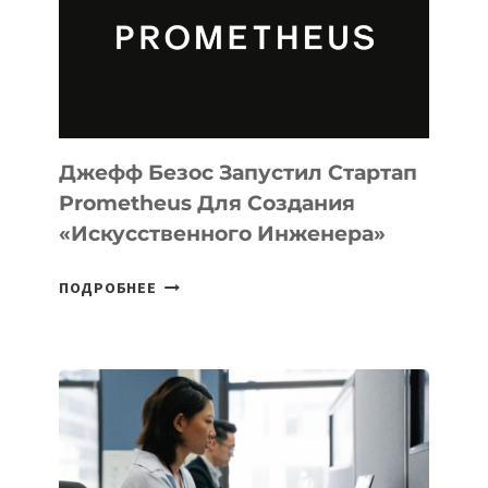
CODE
ДЛЯ
ПРОГРАММИРОВАНИЯ
НА
MACOS
И
LINUX
Джефф Безос Запустил Стартап
Prometheus Для Создания
«искусственного Инженера»
ДЖЕФФ
ПОДРОБНЕЕ
БЕЗОС
ЗАПУСТИЛ
СТАРТАП
PROMETHEUS
ДЛЯ
СОЗДАНИЯ
«ИСКУССТВЕННОГО