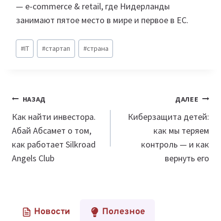
— e-commerce & retail, где Нидерланды
занимают пятое место в мире и первое в ЕС.
Метки
#
IT
#
стартап
#
страна
записи:
Навигация
НАЗАД
ДАЛЕЕ
по
Как найти инвестора.
Киберзащита детей:
Абай Абсамет о том,
как мы теряем
записям
как работает Silkroad
контроль — и как
Angels Club
вернуть его
Новости
Полезное