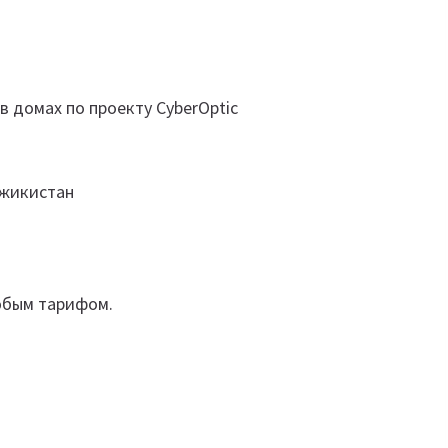
 домах по проекту CyberOptic
джикистан
любым тарифом.