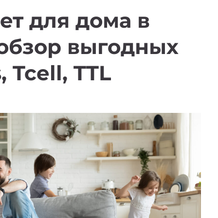
т для дома в
 обзор выгодных
 Tcell, TTL