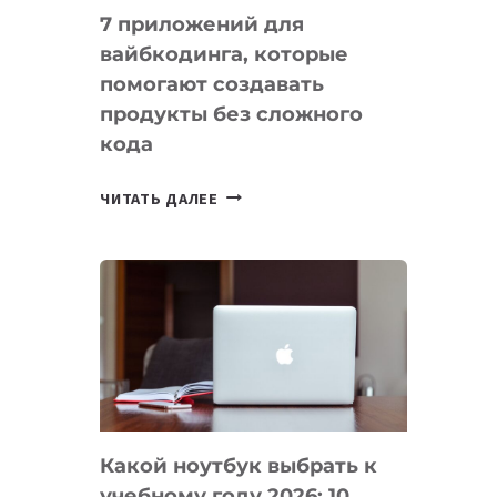
7 приложений для
вайбкодинга, которые
помогают создавать
продукты без сложного
кода
7
ЧИТАТЬ ДАЛЕЕ
ПРИЛОЖЕНИЙ
ДЛЯ
ВАЙБКОДИНГА,
КОТОРЫЕ
ПОМОГАЮТ
СОЗДАВАТЬ
ПРОДУКТЫ
БЕЗ
СЛОЖНОГО
Какой ноутбук выбрать к
КОДА
учебному году 2026: 10