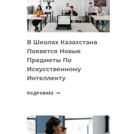
BY
MOST
—
МЕЖДУНАРОДНУЮ
ПРОГРАММУ
В Школах Казахстана
ДЛЯ
ТЕХНОЛОГИЧЕСКИХ
Появятся Новые
СТАРТАПОВ
Предметы По
Искусственному
Интеллекту
В
ПОДРОБНЕЕ
ШКОЛАХ
КАЗАХСТАНА
ПОЯВЯТСЯ
НОВЫЕ
ПРЕДМЕТЫ