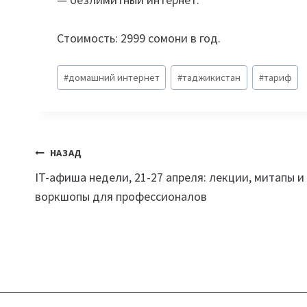
Стоимость: 2999 сомони в год.
Метки
#
домашний интернет
#
таджикистан
#
тариф
записи:
Навигация
НАЗАД
IT-афиша недели, 21-27 апреля: лекции, митапы и
по
воркшопы для профессионалов
записям