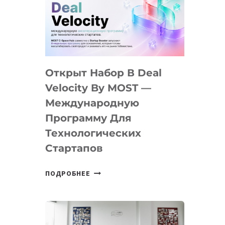
AI
YOUTH
CAMP
ДАЛ
30
Открыт Набор В Deal
ПОДРОСТКАМ
БИЛЕТ
Velocity By MOST —
В
Международную
IT-
Программу Для
ПРЕДПРИНИМАТЕЛЬСТВО
Технологических
Стартапов
ОТКРЫТ
ПОДРОБНЕЕ
НАБОР
В
DEAL
VELOCITY