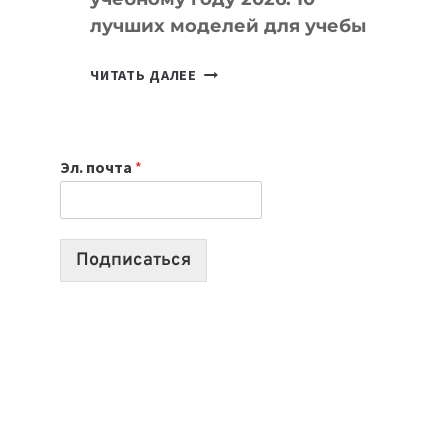
лучших моделей для учебы
КАКОЙ
ЧИТАТЬ ДАЛЕЕ
НОУТБУК
ВЫБРАТЬ
К
Эл. почта
*
УЧЕБНОМУ
ГОДУ
2026:
10
Подписаться
ЛУЧШИХ
МОДЕЛЕЙ
ДЛЯ
УЧЕБЫ