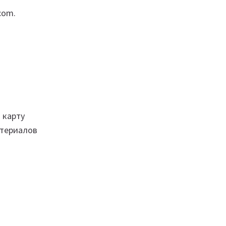
com.
 карту
атериалов