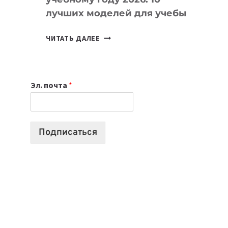
лучших моделей для учебы
КАКОЙ
ЧИТАТЬ ДАЛЕЕ
НОУТБУК
ВЫБРАТЬ
К
Эл. почта
*
УЧЕБНОМУ
ГОДУ
2026:
10
Подписаться
ЛУЧШИХ
МОДЕЛЕЙ
ДЛЯ
УЧЕБЫ