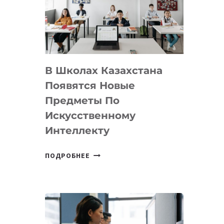
BY
MOST
—
МЕЖДУНАРОДНУЮ
ПРОГРАММУ
В Школах Казахстана
ДЛЯ
ТЕХНОЛОГИЧЕСКИХ
Появятся Новые
СТАРТАПОВ
Предметы По
Искусственному
Интеллекту
В
ПОДРОБНЕЕ
ШКОЛАХ
КАЗАХСТАНА
ПОЯВЯТСЯ
НОВЫЕ
ПРЕДМЕТЫ