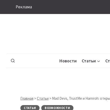
Перейти
Реклама
к
содержимому
Новости
Статьи
С
Главная
>
Статьи
>
Mad Devs, TrustMe и Hamroh: откр
СТАТЬИ
ВОЗМОЖНОСТИ