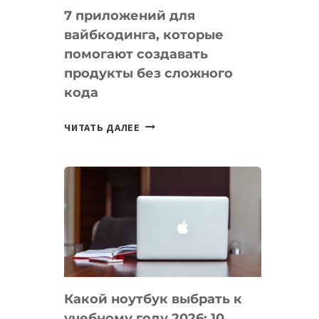
7 приложений для
вайбкодинга, которые
помогают создавать
продукты без сложного
кода
7
ЧИТАТЬ ДАЛЕЕ
ПРИЛОЖЕНИЙ
ДЛЯ
ВАЙБКОДИНГА,
КОТОРЫЕ
ПОМОГАЮТ
СОЗДАВАТЬ
ПРОДУКТЫ
БЕЗ
СЛОЖНОГО
Какой ноутбук выбрать к
КОДА
учебному году 2026: 10