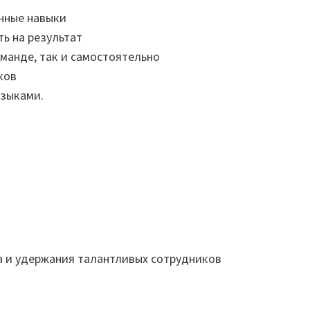
нные навыки
ь на результат
манде, так и самостоятельно
ков
языками.
а и удержания талантливых сотрудников