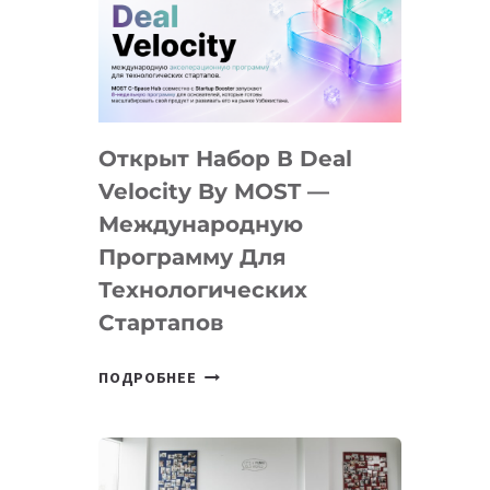
AI
YOUTH
CAMP
ДАЛ
30
Открыт Набор В Deal
ПОДРОСТКАМ
БИЛЕТ
Velocity By MOST —
В
Международную
IT-
Программу Для
ПРЕДПРИНИМАТЕЛЬСТВО
Технологических
Стартапов
ОТКРЫТ
ПОДРОБНЕЕ
НАБОР
В
DEAL
VELOCITY