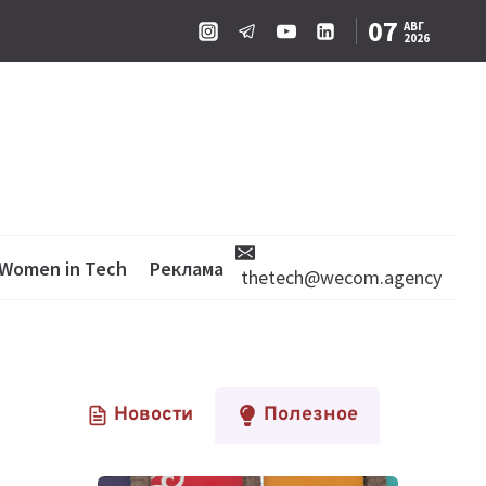
07
АВГ
2026
Women in Tech
Реклама
thetech@wecom.agency
Новости
Полезное