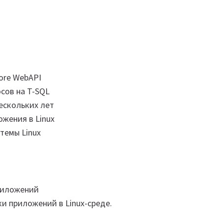
Core WebAPI
осов на T-SQL
ескольких лет
ожения в Linux
темы Linux
риложений
и приложений в Linux-среде.