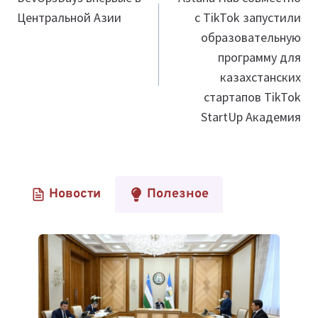
по
Центральной Азии
с TikTok запустили
записям
образовательную
программу для
казахстанских
стартапов TikTok
StartUp Академия
Новости
Полезное