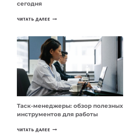
сегодня
ИИ-
ЧИТАТЬ ДАЛЕЕ
АССИСТЕНТ
ДЛЯ
БИЗНЕСА:
КАКИЕ
3
ЗАДАЧИ
ЕМУ
МОЖНО
ПОРУЧИТЬ
УЖЕ
СЕГОДНЯ
Таск-менеджеры: обзор полезных
инструментов для работы
ТАСК-
ЧИТАТЬ ДАЛЕЕ
МЕНЕДЖЕРЫ: