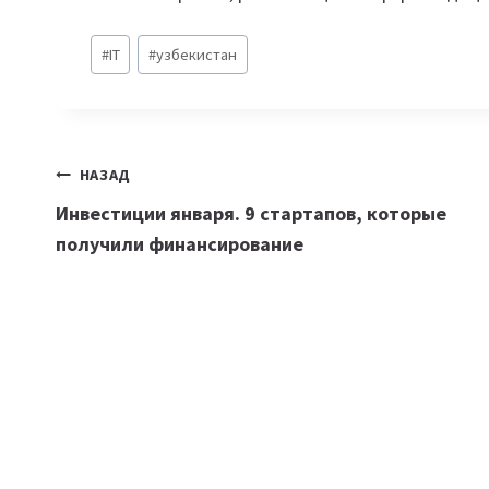
Метки
#
IT
#
узбекистан
записи:
Навигация
НАЗАД
Инвестиции января. 9 стартапов, которые
по
получили финансирование
записям