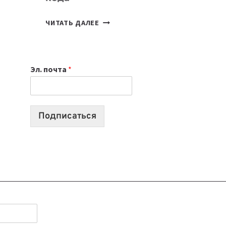
7
ЧИТАТЬ ДАЛЕЕ
ПРИЛОЖЕНИЙ
ДЛЯ
ВАЙБКОДИНГА,
Эл. почта
*
КОТОРЫЕ
ПОМОГАЮТ
СОЗДАВАТЬ
ПРОДУКТЫ
Подписаться
БЕЗ
СЛОЖНОГО
КОДА