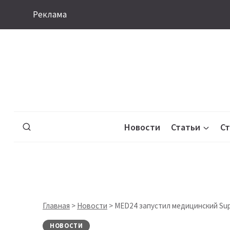
Перейти
Реклама
к
содержимому
Новости
Статьи
С
Главная
>
Новости
>
MED24 запустил медицинский Su
НОВОСТИ