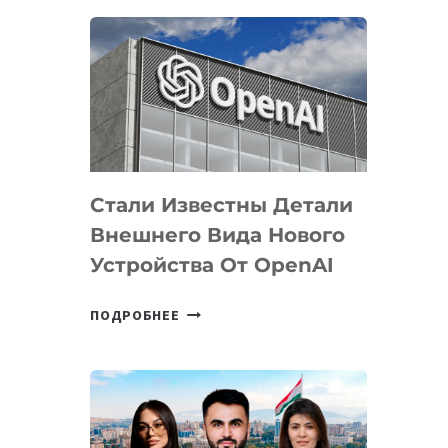
ОПРЕДЕЛЕНЫ
ПРИОРИТЕТНЫЕ
ЗАДАЧИ
ПО
РАЗВИТИЮ
ЭКОСИСТЕМЫ
ИСКУССТВЕННОГО
ИНТЕЛЛЕКТА
Стали Известны Детали
Внешнего Вида Нового
Устройства От OpenAI
СТАЛИ
ПОДРОБНЕЕ
ИЗВЕСТНЫ
ДЕТАЛИ
ВНЕШНЕГО
ВИДА
НОВОГО