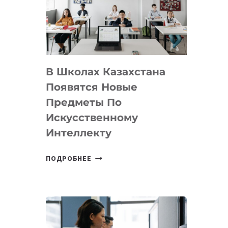
BY
MOST
—
МЕЖДУНАРОДНУЮ
ПРОГРАММУ
В Школах Казахстана
ДЛЯ
ТЕХНОЛОГИЧЕСКИХ
Появятся Новые
СТАРТАПОВ
Предметы По
Искусственному
Интеллекту
В
ПОДРОБНЕЕ
ШКОЛАХ
КАЗАХСТАНА
ПОЯВЯТСЯ
НОВЫЕ
ПРЕДМЕТЫ