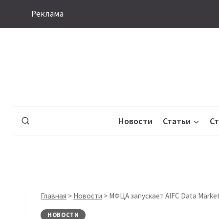
Перейти
Реклама
к
содержимому
Новости
Статьи
С
Главная
>
Новости
>
МФЦА запускает AIFC Data Marke
НОВОСТИ