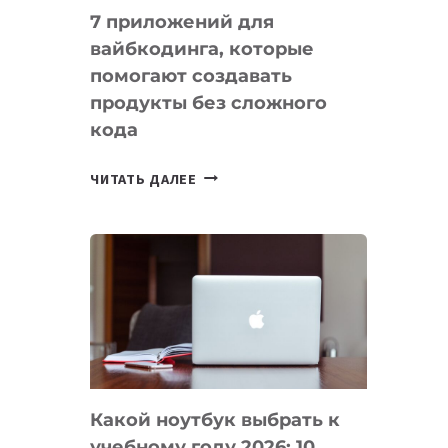
7 приложений для
вайбкодинга, которые
помогают создавать
продукты без сложного
кода
7
ЧИТАТЬ ДАЛЕЕ
ПРИЛОЖЕНИЙ
ДЛЯ
ВАЙБКОДИНГА,
КОТОРЫЕ
ПОМОГАЮТ
СОЗДАВАТЬ
ПРОДУКТЫ
БЕЗ
СЛОЖНОГО
Какой ноутбук выбрать к
КОДА
учебному году 2026: 10