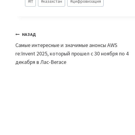
#
IT
#
казахстан
#
цифровизация
записи:
Навигация
НАЗАД
Самые интересные и значимые анонсы AWS
по
re:Invent 2025, который прошел с 30 ноября по 4
записям
декабря в Лас-Вегасе