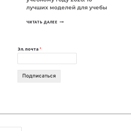
лучших моделей для учебы
КАКОЙ
ЧИТАТЬ ДАЛЕЕ
НОУТБУК
ВЫБРАТЬ
К
Эл. почта
*
УЧЕБНОМУ
ГОДУ
2026:
10
Подписаться
ЛУЧШИХ
МОДЕЛЕЙ
ДЛЯ
УЧЕБЫ