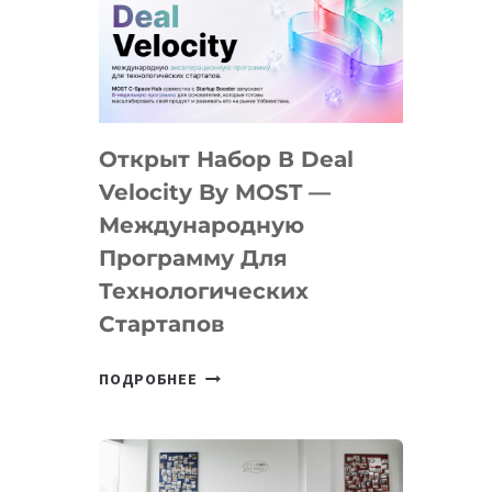
AI
YOUTH
CAMP
ДАЛ
30
Открыт Набор В Deal
ПОДРОСТКАМ
БИЛЕТ
Velocity By MOST —
В
Международную
IT-
Программу Для
ПРЕДПРИНИМАТЕЛЬСТВО
Технологических
Стартапов
ОТКРЫТ
ПОДРОБНЕЕ
НАБОР
В
DEAL
VELOCITY