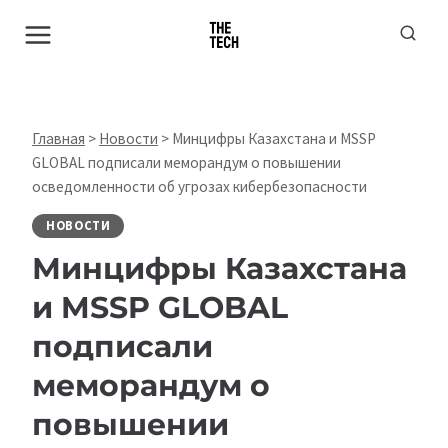
Перейти
к
содержимому
Главная
>
Новости
>
Минцифры Казахстана и MSSP
GLOBAL подписали меморандум о повышении
осведомленности об угрозах кибербезопасности
НОВОСТИ
Минцифры Казахстана
и MSSP GLOBAL
подписали
меморандум о
повышении