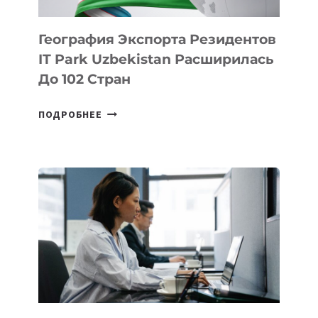
География Экспорта Резидентов
IT Park Uzbekistan Расширилась
До 102 Стран
ГЕОГРАФИЯ
ПОДРОБНЕЕ
ЭКСПОРТА
РЕЗИДЕНТОВ
IT
PARK
UZBEKISTAN
РАСШИРИЛАСЬ
ДО
102
СТРАН