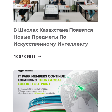
—
МЕЖДУНАРОДНУЮ
ПРОГРАММУ
ДЛЯ
ТЕХНОЛОГИЧЕСКИХ
В Школах Казахстана Появятся
СТАРТАПОВ
Новые Предметы По
Искусственному Интеллекту
В
ПОДРОБНЕЕ
ШКОЛАХ
КАЗАХСТАНА
ПОЯВЯТСЯ
НОВЫЕ
ПРЕДМЕТЫ
ПО
ИСКУССТВЕННОМУ
ИНТЕЛЛЕКТУ