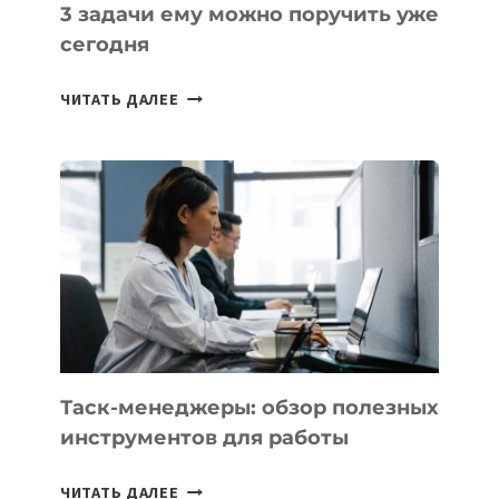
3 задачи ему можно поручить уже
сегодня
ИИ-
ЧИТАТЬ ДАЛЕЕ
АССИСТЕНТ
ДЛЯ
БИЗНЕСА:
КАКИЕ
3
ЗАДАЧИ
ЕМУ
МОЖНО
ПОРУЧИТЬ
УЖЕ
СЕГОДНЯ
Таск-менеджеры: обзор полезных
инструментов для работы
ТАСК-
ЧИТАТЬ ДАЛЕЕ