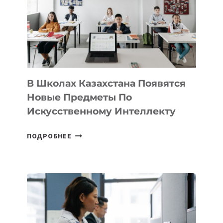
BY
MOST
—
МЕЖДУНАРОДНУЮ
ПРОГРАММУ
ДЛЯ
ТЕХНОЛОГИЧЕСКИХ
В Школах Казахстана Появятся
СТАРТАПОВ
Новые Предметы По
Искусственному Интеллекту
В
ПОДРОБНЕЕ
ШКОЛАХ
КАЗАХСТАНА
ПОЯВЯТСЯ
НОВЫЕ
ПРЕДМЕТЫ
ПО
ИСКУССТВЕННОМУ