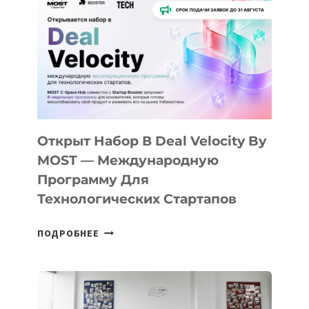
КАК
AI
YOUTH
CAMP
ДАЛ
30
ПОДРОСТКАМ
БИЛЕТ
Открыт Набор В Deal Velocity By
В
MOST — Международную
IT-
Программу Для
ПРЕДПРИНИМАТЕЛЬСТВО
Технологических Стартапов
ОТКРЫТ
ПОДРОБНЕЕ
НАБОР
В
DEAL
VELOCITY