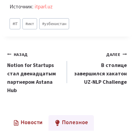
Источник:
itparl.uz
Метки
#
IT
#
икт
#
узбекистан
записи:
Навигация
НАЗАД
ДАЛЕЕ
по
Notion for Startups
В столице
стал двенадцатым
завершился хакатон
записям
партнером Astana
UZ-NLP Challenge
Hub
Новости
Полезное