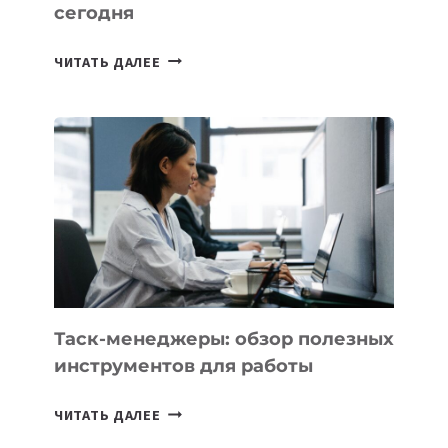
сегодня
ИИ-
ЧИТАТЬ ДАЛЕЕ
АССИСТЕНТ
ДЛЯ
БИЗНЕСА:
КАКИЕ
3
ЗАДАЧИ
ЕМУ
МОЖНО
ПОРУЧИТЬ
УЖЕ
СЕГОДНЯ
Таск-менеджеры: обзор полезных
инструментов для работы
ТАСК-
ЧИТАТЬ ДАЛЕЕ
МЕНЕДЖЕРЫ: