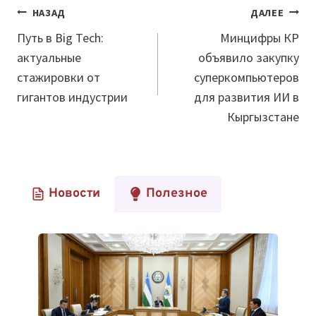
Навигация
НАЗАД
ДАЛЕЕ
по
Путь в Big Tech:
Минцифры КР
актуальные
объявило закупку
записям
стажировки от
суперкомпьютеров
гигантов индустрии
для развития ИИ в
Кыргызстане
Новости
Полезное