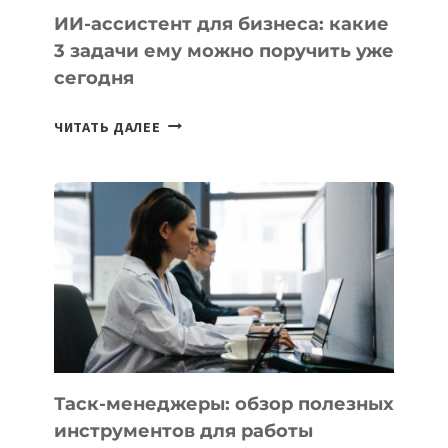
ИИ-ассистент для бизнеса: какие
3 задачи ему можно поручить уже
сегодня
ИИ-
ЧИТАТЬ ДАЛЕЕ
АССИСТЕНТ
ДЛЯ
БИЗНЕСА:
КАКИЕ
3
ЗАДАЧИ
ЕМУ
МОЖНО
ПОРУЧИТЬ
УЖЕ
СЕГОДНЯ
Таск-менеджеры: обзор полезных
инструментов для работы