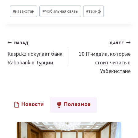
Метки
#
казахстан
#
Мобильная связь
#
тариф
записи:
Навигация
НАЗАД
ДАЛЕЕ
по
Kaspi.kz покупает банк
10 IT-медиа, которые
Rabobank в Турции
стоит читать в
записям
Узбекистане
Новости
Полезное