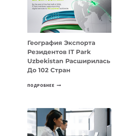
ПРЕДМЕТЫ
ПО
ИСКУССТВЕННОМУ
ИНТЕЛЛЕКТУ
География Экспорта
Резидентов IT Park
Uzbekistan Расширилась
До 102 Стран
ГЕОГРАФИЯ
ПОДРОБНЕЕ
ЭКСПОРТА
РЕЗИДЕНТОВ
IT
PARK
UZBEKISTAN
РАСШИРИЛАСЬ