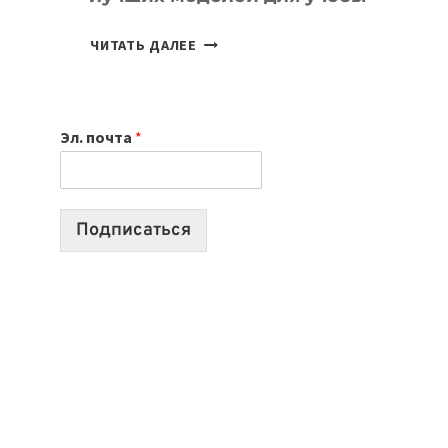
КАКОЙ
ЧИТАТЬ ДАЛЕЕ
НОУТБУК
ВЫБРАТЬ
К
Эл. почта
*
УЧЕБНОМУ
ГОДУ
2026:
10
Подписаться
ЛУЧШИХ
МОДЕЛЕЙ
ДЛЯ
УЧЕБЫ