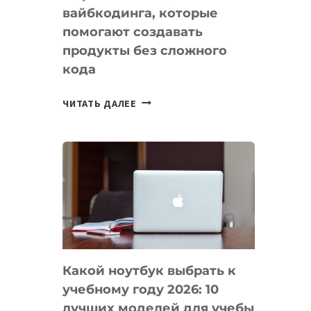
вайбкодинга, которые
помогают создавать
продукты без сложного
кода
7
ЧИТАТЬ ДАЛЕЕ
ПРИЛОЖЕНИЙ
ДЛЯ
ВАЙБКОДИНГА,
КОТОРЫЕ
ПОМОГАЮТ
СОЗДАВАТЬ
ПРОДУКТЫ
БЕЗ
СЛОЖНОГО
Какой ноутбук выбрать к
КОДА
учебному году 2026: 10
лучших моделей для учебы