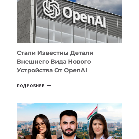
ПО
РАЗВИТИЮ
ЭКОСИСТЕМЫ
ИСКУССТВЕННОГО
ИНТЕЛЛЕКТА
Стали Известны Детали
Внешнего Вида Нового
Устройства От OpenAI
СТАЛИ
ПОДРОБНЕЕ
ИЗВЕСТНЫ
ДЕТАЛИ
ВНЕШНЕГО
ВИДА
НОВОГО
УСТРОЙСТВА
ОТ