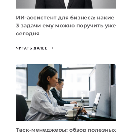
ИИ-ассистент для бизнеса: какие
3 задачи ему можно поручить уже
сегодня
ИИ-
ЧИТАТЬ ДАЛЕЕ
АССИСТЕНТ
ДЛЯ
БИЗНЕСА:
КАКИЕ
3
ЗАДАЧИ
ЕМУ
МОЖНО
ПОРУЧИТЬ
УЖЕ
СЕГОДНЯ
Таск-менеджеры: обзор полезных