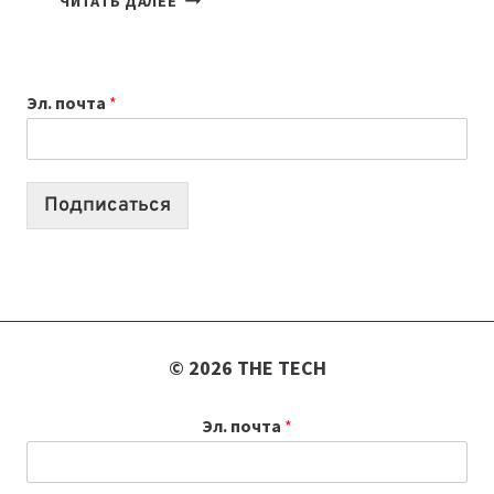
ЧИТАТЬ ДАЛЕЕ
ПРИЛОЖЕНИЙ
ДЛЯ
ВАЙБКОДИНГА,
Эл. почта
*
КОТОРЫЕ
ПОМОГАЮТ
СОЗДАВАТЬ
ПРОДУКТЫ
Подписаться
БЕЗ
СЛОЖНОГО
КОДА
© 2026 THE TECH
Эл. почта
*