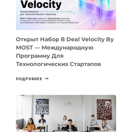
CAMP
ДАЛ
30
ПОДРОСТКАМ
БИЛЕТ
Открыт Набор В Deal Velocity By
В
MOST — Международную
IT-
Программу Для
ПРЕДПРИНИМАТЕЛЬСТВО
Технологических Стартапов
ОТКРЫТ
ПОДРОБНЕЕ
НАБОР
В
DEAL
VELOCITY
BY
MOST
—