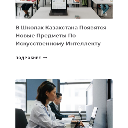
МЕЖДУНАРОДНУЮ
ПРОГРАММУ
ДЛЯ
ТЕХНОЛОГИЧЕСКИХ
В Школах Казахстана Появятся
СТАРТАПОВ
Новые Предметы По
Искусственному Интеллекту
В
ПОДРОБНЕЕ
ШКОЛАХ
КАЗАХСТАНА
ПОЯВЯТСЯ
НОВЫЕ
ПРЕДМЕТЫ
ПО
ИСКУССТВЕННОМУ
ИНТЕЛЛЕКТУ