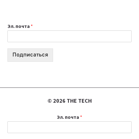
НОУТБУК
ВЫБРАТЬ
К
Эл. почта
*
УЧЕБНОМУ
ГОДУ
2026:
10
Подписаться
ЛУЧШИХ
МОДЕЛЕЙ
ДЛЯ
УЧЕБЫ
© 2026 THE TECH
Эл. почта
*