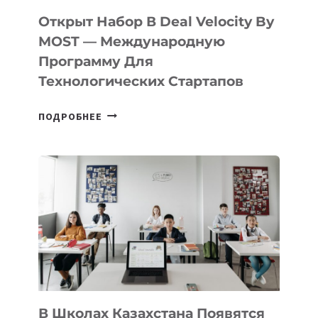
БИЛЕТ
Открыт Набор В Deal Velocity By
В
MOST — Международную
IT-
Программу Для
ПРЕДПРИНИМАТЕЛЬСТВО
Технологических Стартапов
ОТКРЫТ
ПОДРОБНЕЕ
НАБОР
В
DEAL
VELOCITY
BY
MOST
—
МЕЖДУНАРОДНУЮ
ПРОГРАММУ
ДЛЯ
ТЕХНОЛОГИЧЕСКИХ
В Школах Казахстана Появятся