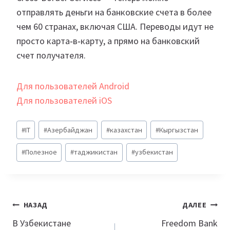
отправлять деньги на банковские счета в более
чем 60 странах, включая США. Переводы идут не
просто карта‑в‑карту, а прямо на банковский
счет получателя.
Для пользователей Android
Для пользователей iOS
Метки
#
IT
#
Азербайджан
#
казахстан
#
Кыргызстан
записи:
#
Полезное
#
таджикистан
#
узбекистан
Навигация
НАЗАД
ДАЛЕЕ
по
В Узбекистане
Freedom Bank