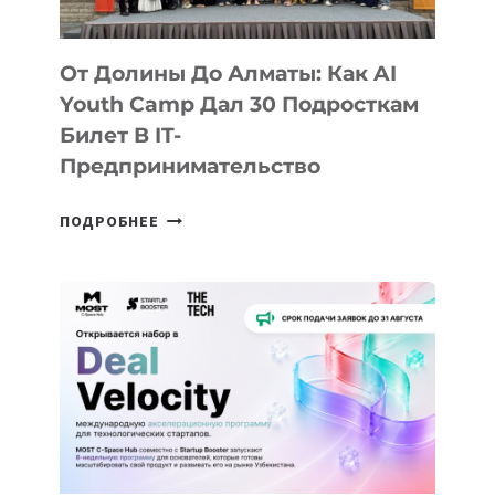
От Долины До Алматы: Как AI
Youth Camp Дал 30 Подросткам
Билет В IT-
Предпринимательство
ОТ
ПОДРОБНЕЕ
ДОЛИНЫ
ДО
АЛМАТЫ:
КАК
AI
YOUTH
CAMP
ДАЛ
30
ПОДРОСТКАМ