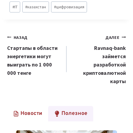
Метки
#
IT
#
казахстан
#
цифровизация
записи:
Навигация
НАЗАД
ДАЛЕЕ
по
Стартапы в области
Ravnaq-bank
энергетики могут
займется
записям
выиграть по 1 000
разработкой
000 тенге
криптовалютной
карты
Новости
Полезное