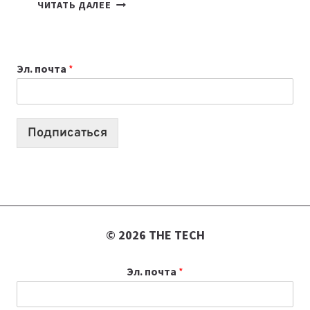
7
ЧИТАТЬ ДАЛЕЕ
ПРИЛОЖЕНИЙ
ДЛЯ
ВАЙБКОДИНГА,
Эл. почта
*
КОТОРЫЕ
ПОМОГАЮТ
СОЗДАВАТЬ
ПРОДУКТЫ
Подписаться
БЕЗ
СЛОЖНОГО
КОДА
© 2026 THE TECH
Эл. почта
*