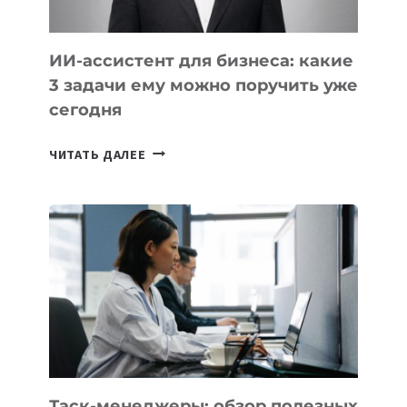
ИИ-ассистент для бизнеса: какие
3 задачи ему можно поручить уже
сегодня
ИИ-
ЧИТАТЬ ДАЛЕЕ
АССИСТЕНТ
ДЛЯ
БИЗНЕСА:
КАКИЕ
3
ЗАДАЧИ
ЕМУ
МОЖНО
ПОРУЧИТЬ
УЖЕ
СЕГОДНЯ
Таск-менеджеры: обзор полезных