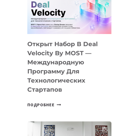
AI
YOUTH
CAMP
ДАЛ
30
Открыт Набор В Deal
ПОДРОСТКАМ
БИЛЕТ
Velocity By MOST —
В
Международную
IT-
Программу Для
ПРЕДПРИНИМАТЕЛЬСТВО
Технологических
Стартапов
ОТКРЫТ
ПОДРОБНЕЕ
НАБОР
В
DEAL
VELOCITY