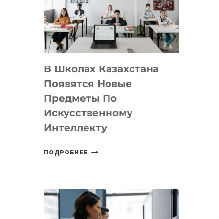
BY
MOST
—
МЕЖДУНАРОДНУЮ
ПРОГРАММУ
В Школах Казахстана
ДЛЯ
ТЕХНОЛОГИЧЕСКИХ
Появятся Новые
СТАРТАПОВ
Предметы По
Искусственному
Интеллекту
В
ПОДРОБНЕЕ
ШКОЛАХ
КАЗАХСТАНА
ПОЯВЯТСЯ
НОВЫЕ
ПРЕДМЕТЫ