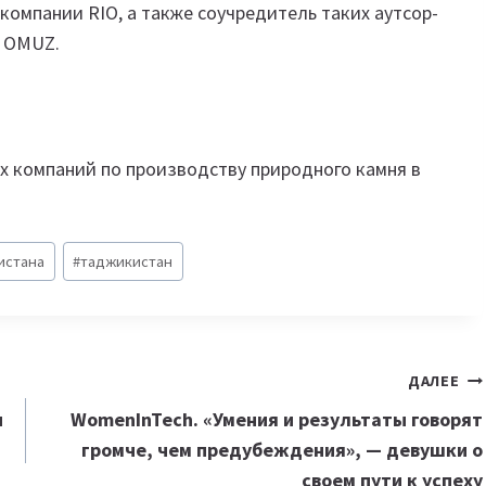
-компании RIO, а также соучредитель таких аутсор-
S OMUZ.
их компаний по производству природного камня в
истана
#
таджикистан
ДАЛЕЕ
и
WomenInTech. «Умения и результаты говорят
громче, чем предубеждения», — девушки о
своем пути к успеху