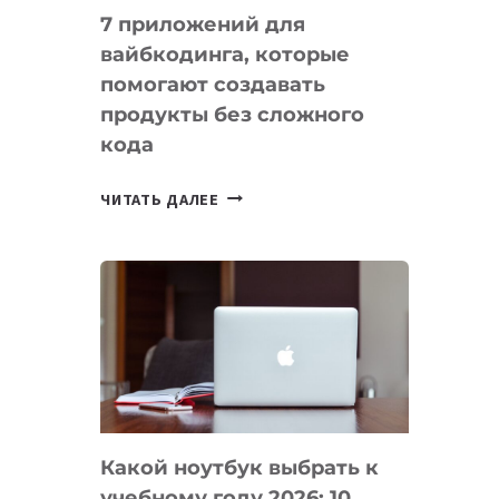
7 приложений для
вайбкодинга, которые
помогают создавать
продукты без сложного
кода
7
ЧИТАТЬ ДАЛЕЕ
ПРИЛОЖЕНИЙ
ДЛЯ
ВАЙБКОДИНГА,
КОТОРЫЕ
ПОМОГАЮТ
СОЗДАВАТЬ
ПРОДУКТЫ
БЕЗ
СЛОЖНОГО
Какой ноутбук выбрать к
КОДА
учебному году 2026: 10