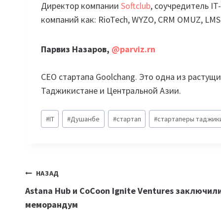
Директор компании
Softclub
, соучредитель IT
компаний как: RioTech, WYZO, CRM OMUZ, LM
Парвиз Назаров,
@parviz.rn
CEO стартапа Goolchang. Это одна из растущ
Таджикистане и Центральной Азии.
Метки
#
IT
#
Душанбе
#
стартап
#
стартаперы таджик
записи:
Навигация
НАЗАД
Astana Hub и CoCoon Ignite Ventures заключил
по
меморандум
записям