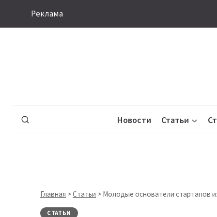
Перейти
Реклама
к
содержимому
Новости
Статьи
С
Главная
>
Статьи
>
Молодые основатели стартапов из
СТАТЬИ