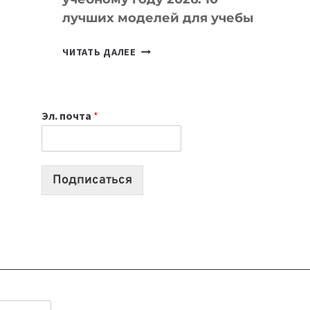
лучших моделей для учебы
КАКОЙ
ЧИТАТЬ ДАЛЕЕ
НОУТБУК
ВЫБРАТЬ
К
Эл. почта
*
УЧЕБНОМУ
ГОДУ
2026:
10
Подписаться
ЛУЧШИХ
МОДЕЛЕЙ
ДЛЯ
УЧЕБЫ