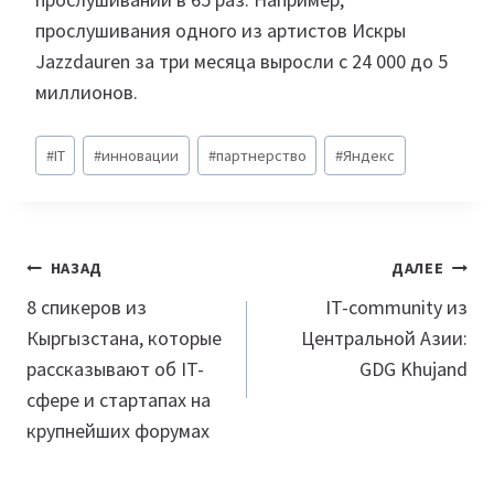
прослушивания одного из артистов Искры
Jazzdauren за три месяца выросли с 24 000 до 5
миллионов.
Метки
#
IT
#
инновации
#
партнерство
#
Яндекс
записи:
Навигация
НАЗАД
ДАЛЕЕ
по
8 спикеров из
IT-community из
Кыргызстана, которые
Центральной Азии:
записям
рассказывают об IT-
GDG Khujand
сфере и стартапах на
крупнейших форумах