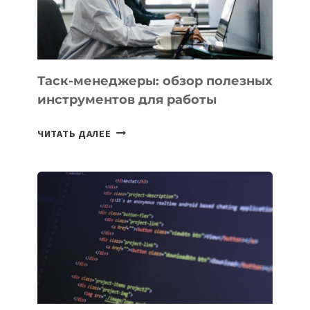
ЕМУ
МОЖНО
ПОРУЧИТЬ
УЖЕ
СЕГОДНЯ
Таск-менеджеры: обзор полезных
инструментов для работы
ТАСК-
ЧИТАТЬ ДАЛЕЕ
МЕНЕДЖЕРЫ:
ОБЗОР
ПОЛЕЗНЫХ
ИНСТРУМЕНТОВ
ДЛЯ
РАБОТЫ