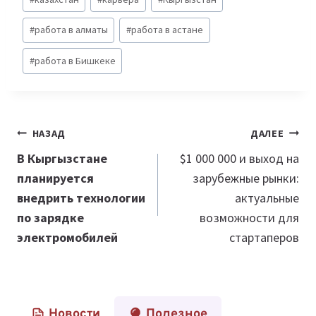
#
работа в алматы
#
работа в астане
#
работа в Бишкеке
Навигация
НАЗАД
ДАЛЕЕ
по
В Кыргызстане
$1 000 000 и выход на
планируется
зарубежные рынки:
записям
внедрить технологии
актуальные
по зарядке
возможности для
электромобилей
стартаперов
Новости
Полезное