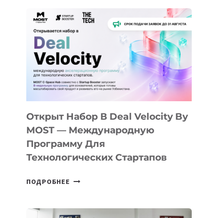
ДО
АЛМАТЫ:
КАК
AI
YOUTH
CAMP
ДАЛ
30
ПОДРОСТКАМ
БИЛЕТ
Открыт Набор В Deal Velocity By
В
MOST — Международную
IT-
Программу Для
ПРЕДПРИНИМАТЕЛЬСТВО
Технологических Стартапов
ОТКРЫТ
ПОДРОБНЕЕ
НАБОР
В
DEAL