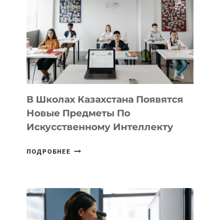
VELOCITY
BY
MOST
—
МЕЖДУНАРОДНУЮ
ПРОГРАММУ
ДЛЯ
ТЕХНОЛОГИЧЕСКИХ
В Школах Казахстана Появятся
СТАРТАПОВ
Новые Предметы По
Искусственному Интеллекту
В
ПОДРОБНЕЕ
ШКОЛАХ
КАЗАХСТАНА
ПОЯВЯТСЯ
НОВЫЕ
ПРЕДМЕТЫ