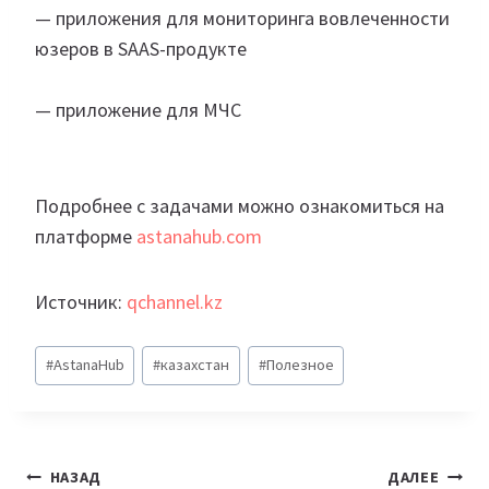
— приложения для мониторинга вовлеченности
юзеров в SAAS-продукте
— приложение для МЧС
Подробнее с задачами можно ознакомиться на
платформе
astanahub.com
Источник:
qchannel.kz
Метки
#
AstanaHub
#
казахстан
#
Полезное
записи:
Навигация
НАЗАД
ДАЛЕЕ