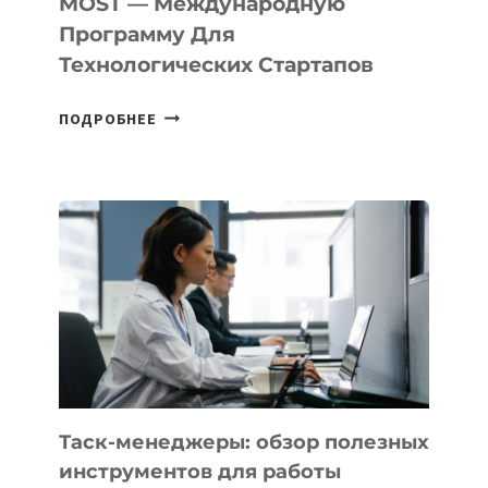
MOST — Международную
IT-
Программу Для
ПРЕДПРИНИМАТЕЛЬСТВО
Технологических Стартапов
ОТКРЫТ
ПОДРОБНЕЕ
НАБОР
В
DEAL
VELOCITY
BY
MOST
—
МЕЖДУНАРОДНУЮ
ПРОГРАММУ
ДЛЯ
ТЕХНОЛОГИЧЕСКИХ
СТАРТАПОВ
Таск-менеджеры: обзор полезных
инструментов для работы