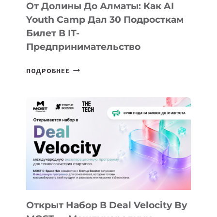
От Долины До Алматы: Как AI
Youth Camp Дал 30 Подросткам
Билет В IT-
Предпринимательство
ОТ
ПОДРОБНЕЕ
ДОЛИНЫ
ДО
АЛМАТЫ:
КАК
AI
YOUTH
CAMP
ДАЛ
30
ПОДРОСТКАМ
БИЛЕТ
Открыт Набор В Deal Velocity By
В