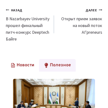
Навигация
НАЗАД
ДАЛЕЕ
по
В Nazarbayev University
Открыт прием заявок
прошел финальный
на новый поток
записям
питч-конкурс Deeptech
AI’preneurs
Байге
Новости
Полезное