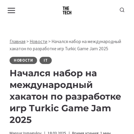
Перейти
к
содержимому
Главная
>
Новости
>
Начался набор на международный
хакатон по разработке игр Turkic Game Jam 2025
НОВОСТИ
IT
Начался набор на
международный
хакатон по разработке
игр Turkic Game Jam
2025
Mansur Ismagulov
18.03.2025
Время чтения:
1
мин