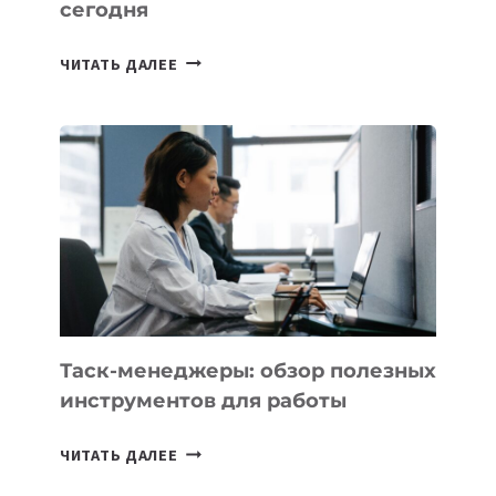
сегодня
ИИ-
ЧИТАТЬ ДАЛЕЕ
АССИСТЕНТ
ДЛЯ
БИЗНЕСА:
КАКИЕ
3
ЗАДАЧИ
ЕМУ
МОЖНО
ПОРУЧИТЬ
УЖЕ
СЕГОДНЯ
Таск-менеджеры: обзор полезных
инструментов для работы
ТАСК-
ЧИТАТЬ ДАЛЕЕ
МЕНЕДЖЕРЫ: