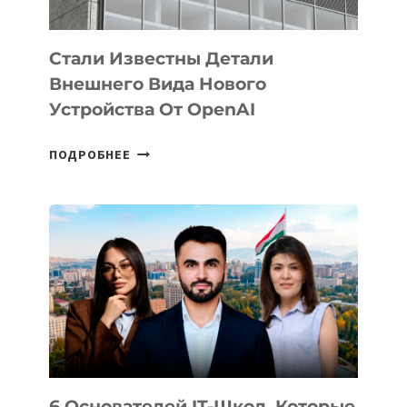
ИНТЕЛЛЕКТА
Стали Известны Детали
Внешнего Вида Нового
Устройства От OpenAI
СТАЛИ
ПОДРОБНЕЕ
ИЗВЕСТНЫ
ДЕТАЛИ
ВНЕШНЕГО
ВИДА
НОВОГО
УСТРОЙСТВА
ОТ
OPENAI
6 Основателей IT-Школ, Которые