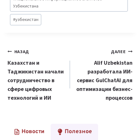
Узбекистана
#
узбекистан
Навигация
НАЗАД
ДАЛЕЕ
по
Казахстан и
Alif Uzbekistan
Таджикистан начали
разработала ИИ-
записям
сотрудничество в
сервис GulChatAI для
сфере цифровых
оптимизации бизнес-
технологий и ИИ
процессов
Новости
Полезное