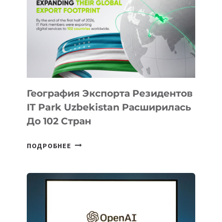
НОВЫЕ
ПРЕДМЕТЫ
ПО
ИСКУССТВЕННОМУ
ИНТЕЛЛЕКТУ
География Экспорта Резидентов
IT Park Uzbekistan Расширилась
До 102 Стран
ГЕОГРАФИЯ
ПОДРОБНЕЕ
ЭКСПОРТА
РЕЗИДЕНТОВ
IT
PARK
UZBEKISTAN
РАСШИРИЛАСЬ