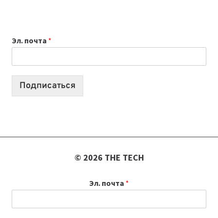
НОУТБУК
ВЫБРАТЬ
К
Эл. почта
*
УЧЕБНОМУ
ГОДУ
2026:
10
Подписаться
ЛУЧШИХ
МОДЕЛЕЙ
ДЛЯ
УЧЕБЫ
© 2026 THE TECH
Эл. почта
*