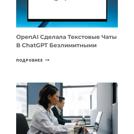
ДО
102
СТРАН
OpenAI Сделала Текстовые Чаты
В ChatGPT Безлимитными
OPENAI
ПОДРОБНЕЕ
СДЕЛАЛА
ТЕКСТОВЫЕ
ЧАТЫ
В
CHATGPT
БЕЗЛИМИТНЫМИ