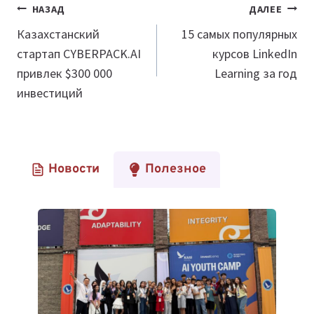
Навигация
НАЗАД
ДАЛЕЕ
по
Казахстанский
15 самых популярных
стартап CYBERPACK.AI
курсов LinkedIn
записям
привлек $300 000
Learning за год
инвестиций
Новости
Полезное