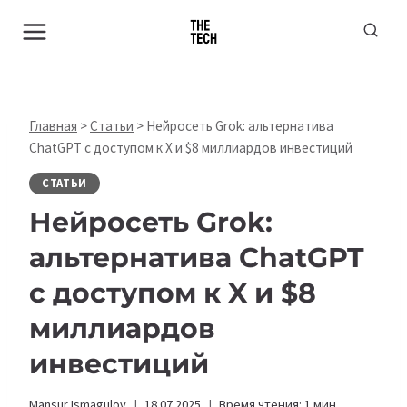
Перейти
к
содержимому
Главная
>
Статьи
>
Нейросеть Grok: альтернатива
ChatGPT с доступом к X и $8 миллиардов инвестиций
СТАТЬИ
Нейросеть Grok:
альтернатива ChatGPT
с доступом к X и $8
миллиардов
инвестиций
Mansur Ismagulov
18.07.2025
Время чтения:
1
мин