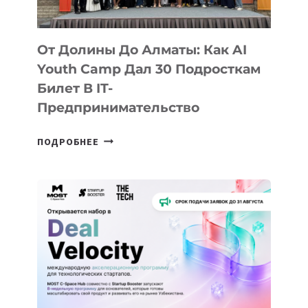
От Долины До Алматы: Как AI
Youth Camp Дал 30 Подросткам
Билет В IT-
Предпринимательство
ОТ
ПОДРОБНЕЕ
ДОЛИНЫ
ДО
АЛМАТЫ:
КАК
AI
YOUTH
CAMP
ДАЛ
30