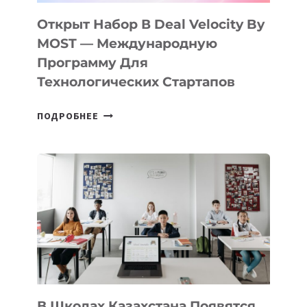
ПОДРОСТКАМ
БИЛЕТ
Открыт Набор В Deal Velocity By
В
MOST — Международную
IT-
Программу Для
ПРЕДПРИНИМАТЕЛЬСТВО
Технологических Стартапов
ОТКРЫТ
ПОДРОБНЕЕ
НАБОР
В
DEAL
VELOCITY
BY
MOST
—
МЕЖДУНАРОДНУЮ
ПРОГРАММУ
ДЛЯ
ТЕХНОЛОГИЧЕСКИХ
В Школах Казахстана Появятся