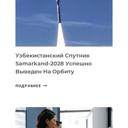
PROMETHEUS
ДЛЯ
СОЗДАНИЯ
«ИСКУССТВЕННОГО
ИНЖЕНЕРА»
Узбекистанский Спутник
Samarkand-2028 Успешно
Выведен На Орбиту
УЗБЕКИСТАНСКИЙ
ПОДРОБНЕЕ
СПУТНИК
SAMARKAND-
2028
УСПЕШНО
ВЫВЕДЕН
НА