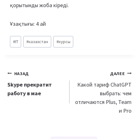
қорытынды жоба кіреді.
Ұзақтығы: 4 ай
Метки
#
IT
#
казахстан
#
курсы
записи:
Навигация
НАЗАД
ДАЛЕЕ
по
Skype прекратит
Какой тариф ChatGPT
работу в мае
выбрать: чем
записям
отличаются Plus, Team
и Pro