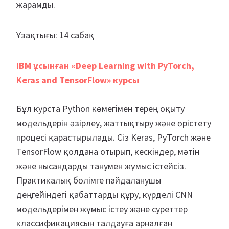
жарамды.
Ұзақтығы: 14 сабақ
IBM ұсынған «Deep Learning with PyTorch,
Keras and TensorFlow» курсы
Бұл курста Python көмегімен терең оқыту
модельдерін әзірлеу, жаттықтыру және өрістету
процесі қарастырылады. Сіз Keras, PyTorch және
TensorFlow қолдана отырып, кескіндер, мәтін
және нысандарды танумен жұмыс істейсіз.
Практикалық бөлімге пайдаланушы
деңгейіндегі қабаттарды құру, күрделі CNN
модельдерімен жұмыс істеу және суреттер
классификациясын талдауға арналған