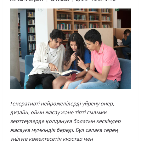
Генеративті нейрожелілерді үйрену өнер,
дизайн, ойын жасау және тіпті ғылыми
зерттеулерде қолдануға болатын кескіндер
жасауға мүмкіндік береді. Бұл салаға терең
үңілуге көмектесетін курстар мен