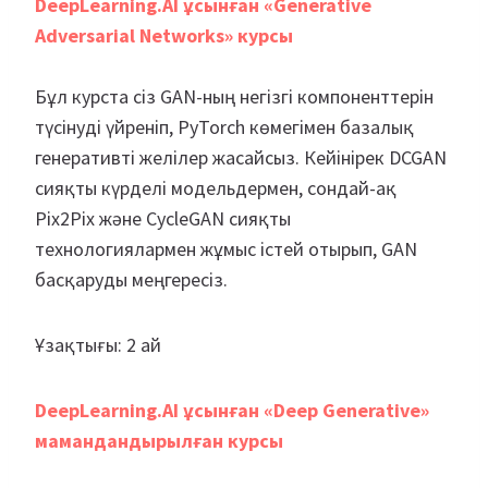
DeepLearning.AI ұсынған «Generative
Adversarial Networks» курсы
Бұл курста сіз GAN-ның негізгі компоненттерін
түсінуді үйреніп, PyTorch көмегімен базалық
генеративті желілер жасайсыз. Кейінірек DCGAN
сияқты күрделі модельдермен, сондай-ақ
Pix2Pix және CycleGAN сияқты
технологиялармен жұмыс істей отырып, GAN
басқаруды меңгересіз.
Ұзақтығы: 2 ай
DeepLearning.AI ұсынған «Deep Generative»
мамандандырылған курсы