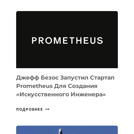
ВЫПУСТИЛА
ИИ-
АГЕНТА
MUSE
CODE
ДЛЯ
ПРОГРАММИРОВАНИЯ
НА
MACOS
И
LINUX
Джефф Безос Запустил Стартап
Prometheus Для Создания
«искусственного Инженера»
ДЖЕФФ
ПОДРОБНЕЕ
БЕЗОС
ЗАПУСТИЛ
СТАРТАП