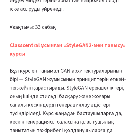
өңдеу міндеттеріне арналған нейрожелілерді
іске асыруды үйренеді.
Ұзақтығы: 33 сабақ
Classcentral ұсынған «StyleGAN2-мен танысу»
курсы
Бұл курс ең танымал GAN архитектураларының
бірі — StyleGAN жұмысының принциптерін егжей-
тегжейлі қарастырады. StyleGAN ерекшеліктері,
оның ішінде стильді басқару және жоғары
сапалы кескіндерді генерациялау әдістері
түсіндіріледі. Курс жаңадан бастаушыларға да,
кескін генерациясы саласына қызығушылық
танытатын тәжірибелі қолданушыларға да