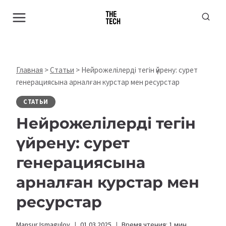
Перейти
к
содержимому
Главная
>
Статьи
>
Нейрожелілерді тегін үйрену: сурет
генерациясына арналған курстар мен ресурстар
СТАТЬИ
Нейрожелілерді тегін
үйрену: сурет
генерациясына
арналған курстар мен
ресурстар
Mansur Ismagulov
01.03.2025
Время чтения:
1
мин