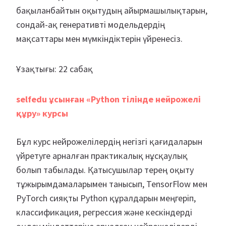
бақыланбайтын оқытудың айырмашылықтарын,
сондай-ақ генеративті модельдердің
мақсаттары мен мүмкіндіктерін үйренесіз.
Ұзақтығы: 22 сабақ
selfedu ұсынған «Python тілінде нейрожелі
құру» курсы
Бұл курс нейрожелілердің негізгі қағидаларын
үйретуге арналған практикалық нұсқаулық
болып табылады. Қатысушылар терең оқыту
тұжырымдамаларымен танысып, TensorFlow мен
PyTorch сияқты Python құралдарын меңгеріп,
классификация, регрессия және кескіндерді