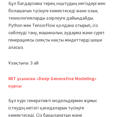
Бұл бағдарлама терең оқытудың негіздері мен
болашағын түсінуге көмектеседі және озық
технологияларды әзірлеуге дайындайды.
Python мен TensorFlow қолдана отырып, сіз
сөйлеуді тану, машиналық аударма және сурет
генерациясы сияқты нақты міндеттерді шеше
аласыз.
Ұзақтығы: 3 ай
MIT ұсынған «Deep Generative Modeling»
курсы
Бұл курс генеративті модельдермен жұмыс
істеудің негізгі қағидаларын түсінуге
көмектеседі. Сіз бақыланатын және