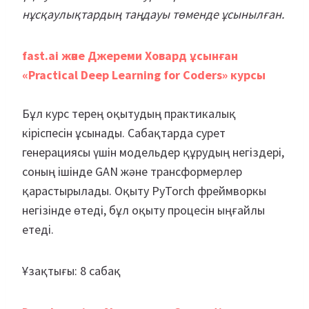
нұсқаулықтардың таңдауы төменде ұсынылған.
fast.ai және Джереми Ховард ұсынған
«Practical Deep Learning for Coders» курсы
Бұл курс терең оқытудың практикалық
кіріспесін ұсынады. Сабақтарда сурет
генерациясы үшін модельдер құрудың негіздері,
соның ішінде GAN және трансформерлер
қарастырылады. Оқыту PyTorch фреймворкы
негізінде өтеді, бұл оқыту процесін ыңғайлы
етеді.
Ұзақтығы: 8 сабақ