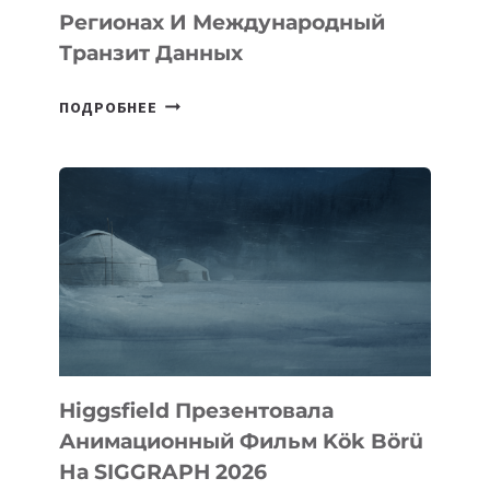
Регионах И Международный
Транзит Данных
КАК
ПОДРОБНЕЕ
ГИПЕРМАГИСТРАЛЬ
«ЗАПАД-
ВОСТОК»
УСИЛИТ
СВЯЗЬ
В
РЕГИОНАХ
И
МЕЖДУНАРОДНЫЙ
ТРАНЗИТ
ДАННЫХ
Higgsfield Презентовала
Анимационный Фильм Kök Börü
На SIGGRAPH 2026