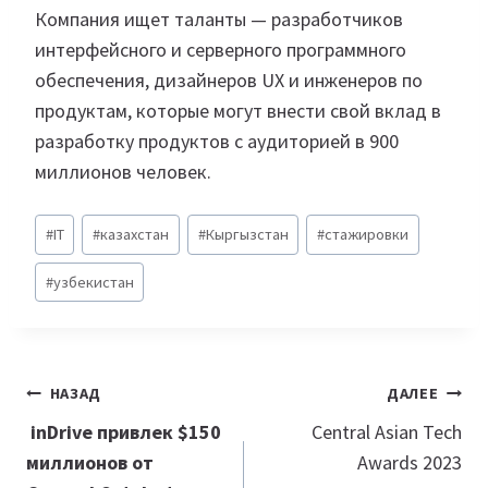
Компания ищет таланты — разработчиков
интерфейсного и серверного программного
обеспечения, дизайнеров UX и инженеров по
продуктам, которые могут внести свой вклад в
разработку продуктов с аудиторией в 900
миллионов человек.
Метки
#
IT
#
казахстан
#
Кыргызстан
#
стажировки
записи:
#
узбекистан
Навигация
НАЗАД
ДАЛЕЕ
по
inDrive привлек $150
Central Asian Tech
миллионов от
Awards 2023
записям