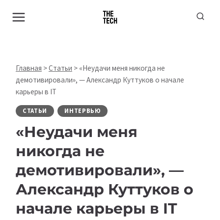
Перейти
к
содержимому
Главная
>
Статьи
>
«Неудачи меня никогда не
демотивировали», — Александр Куттуков о начале
карьеры в IT
СТАТЬИ
ИНТЕРВЬЮ
«Неудачи меня
никогда не
демотивировали», —
Александр Куттуков о
начале карьеры в IT