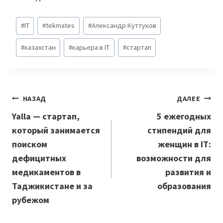
Метки
#
IT
#
tekmates
#
Александр Куттуков
записи:
#
казахстан
#
карьера в IT
#
стартап
Навигация
НАЗАД
ДАЛЕЕ
по
Yalla — стартап,
5 ежегодных
который занимается
стипендий для
записям
поиском
женщин в IT:
дефицитных
возможности для
медикаментов в
развития и
Таджикистане и за
образования
рубежом