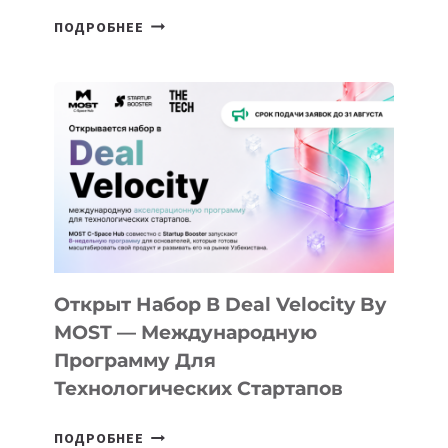
ОТ
ПОДРОБНЕЕ
ДОЛИНЫ
ДО
АЛМАТЫ:
КАК
AI
YOUTH
CAMP
ДАЛ
30
ПОДРОСТКАМ
БИЛЕТ
Открыт Набор В Deal Velocity By
В
MOST — Международную
IT-
Программу Для
ПРЕДПРИНИМАТЕЛЬСТВО
Технологических Стартапов
ОТКРЫТ
ПОДРОБНЕЕ