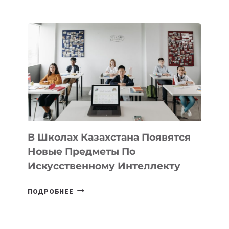
НАБОР
В
DEAL
VELOCITY
BY
MOST
—
МЕЖДУНАРОДНУЮ
ПРОГРАММУ
ДЛЯ
ТЕХНОЛОГИЧЕСКИХ
В Школах Казахстана Появятся
СТАРТАПОВ
Новые Предметы По
Искусственному Интеллекту
В
ПОДРОБНЕЕ
ШКОЛАХ
КАЗАХСТАНА
ПОЯВЯТСЯ