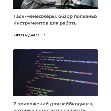
ПОРУЧИТЬ
УЖЕ
СЕГОДНЯ
Таск-менеджеры: обзор полезных
инструментов для работы
ТАСК-
ЧИТАТЬ ДАЛЕЕ
МЕНЕДЖЕРЫ:
ОБЗОР
ПОЛЕЗНЫХ
ИНСТРУМЕНТОВ
ДЛЯ
РАБОТЫ
7 приложений для вайбкодинга,
которые помогают создавать