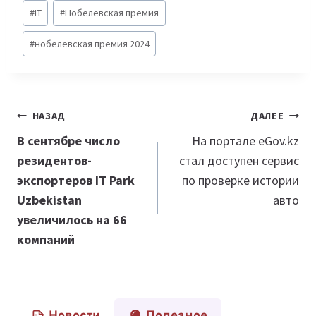
Метки
#
IT
#
Нобелевская премия
записи:
#
нобелевская премия 2024
Навигация
НАЗАД
ДАЛЕЕ
по
В сентябре число
На портале eGov.kz
резидентов-
стал доступен сервис
записям
экспортеров IT Park
по проверке истории
Uzbekistan
авто
увеличилось на 66
компаний