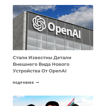
ОПРЕДЕЛЕНЫ
ПРИОРИТЕТНЫЕ
ЗАДАЧИ
ПО
РАЗВИТИЮ
ЭКОСИСТЕМЫ
ИСКУССТВЕННОГО
ИНТЕЛЛЕКТА
Стали Известны Детали
Внешнего Вида Нового
Устройства От OpenAI
СТАЛИ
ПОДРОБНЕЕ
ИЗВЕСТНЫ
ДЕТАЛИ
ВНЕШНЕГО
ВИДА